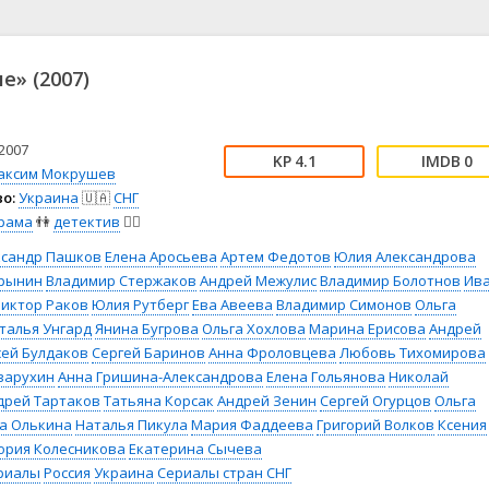
📖 История
🤪 Комедия
🎥 Короткометражка
🔪 Криминал
рама
🎼 Музыка
🧚‍♀️ Мультфильм
е» (2007)
л
👨‍💼 Новости
🎒 Приключения
ьное тв
👨‍👩‍👧‍👦 Семейный
⚽ Спорт
у
🤯 Триллер
😱 Ужасы
2007
4.1
0
астика
🤠 Фильм-нуар
🧝‍♂️ Фэнтези
аксим Мокрушев
о:
Украина
🇺🇦
СНГ
ония
рама
👫
детектив
🕵️‍♂️
ксандр Пашков
Елена Аросьева
Артем Федотов
Юлия Александрова
рынин
Владимир Стержаков
Андрей Межулис
Владимир Болотнов
Ив
Виктор Раков
Юлия Рутберг
Ева Авеева
Владимир Симонов
Ольга
талья Унгард
Янина Бугрова
Ольга Хохлова
Марина Ерисова
Андрей
сей Булдаков
Сергей Баринов
Анна Фроловцева
Любовь Тихомирова
варухин
Анна Гришина-Александрова
Елена Гольянова
Николай
дрей Тартаков
Татьяна Корсак
Андрей Зенин
Сергей Огурцов
Ольга
а Олькина
Наталья Пикула
Мария Фаддеева
Григорий Волков
Ксения
ория Колесникова
Екатерина Сычева
риалы
Россия
Украина
Сериалы стран СНГ