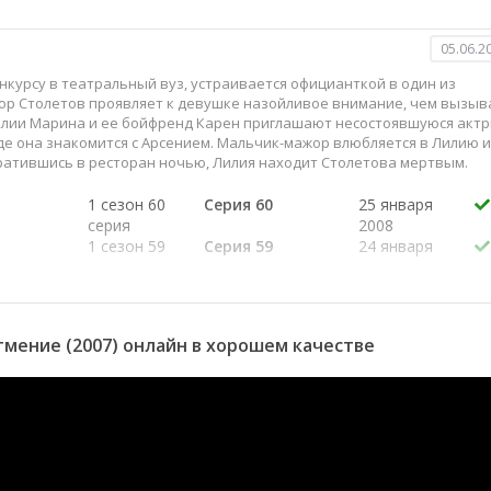
05.06.2
нкурсу в театральный вуз, устраивается официанткой в один из
ор Столетов проявляет к девушке назойливое внимание, чем вызыв
илии Марина и ее бойфренд Карен приглашают несостоявшуюся актр
е она знакомится с Арсением. Мальчик-мажор влюбляется в Лилию и
вратившись в ресторан ночью, Лилия находит Столетова мертвым.
1 сезон 60
Серия 60
25 января
серия
2008
1 сезон 59
Серия 59
24 января
серия
2008
1 сезон 58
Серия 58
24 января
серия
2008
1 сезон 57
Серия 57
23 января
мение (2007) онлайн в хорошем качестве
серия
2008
1 сезон 56
Серия 56
23 января
серия
2008
1 сезон 55
Серия 55
22 января
серия
2008
1 сезон 54
Серия 54
22 января
серия
2008