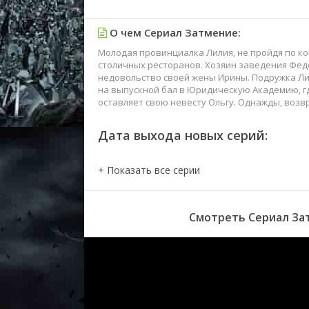
О чем Сериал Затмение:
Молодая провинциалка Лилия, не пройдя по ко
столичных ресторанов. Хозяин заведения Фед
недовольство своей жены Ирины. Подружка Л
на выпускной бал в Юридическую Академию, гд
оставляет свою невесту Ольгу. Однажды, воз
Дата выхода новых серий:
Смотреть Сериал Зат