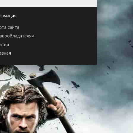
ормация
рта сайта
авообладателям
атьи
авная