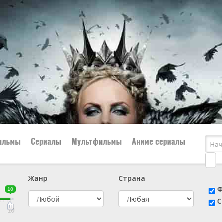
ильмы
Сериалы
Мультфильмы
Аниме сериалы
Жанр
Страна
е
📔 Биография
😎 Боевик
Ф
10
н
👨‍✈️ Военный
🕵️‍♂️ Детектив
С
й
📑 Документальный
😫 Драма
10