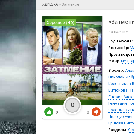
🎲 Игра
ХДРЕЗКА
»
Затмение
🎙 Концерт
👫 Мелод
«Затмени
Хорошее (HD)
🕺 Мюзик
Затмение
👨‍💻 Реал
🎤 Ток-шо
Год выхода:
🧙‍♀️ Фант
Режиссёр:
М
Производств
🏅 Церем
Жанр:
мелод
В ролях:
Але
Николай Доб
Колесников
Битюкова
На
Снежко
Алек
Геннадий По
0
Соловьев
Ан
0
0
Лизогуб
Елен
Ершова
Викт
Разделы:
Се