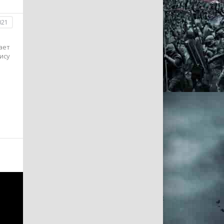
021
ает
ису