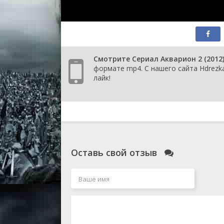
серия
1 сезон 
серия
1 сезон 
1 сезон 
Смотрите Сериал Акварион 2 (2012
формате mp4. С нашего сайта Hdrezka
1 сезон 
лайк!
1 сезон 
1 сезон 
1 сезон 
1 сезон 
1 сезон 
Оставь свой отзыв
1 сезон 