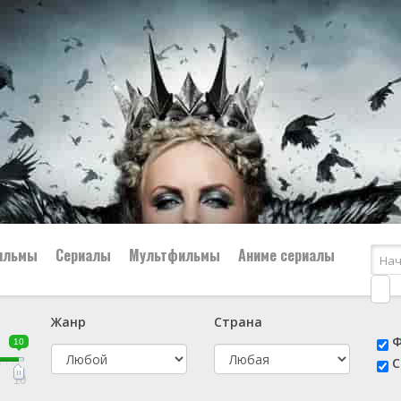
ильмы
Сериалы
Мультфильмы
Аниме сериалы
Жанр
Страна
е
📔 Биография
😎 Боевик
Ф
10
н
👨‍✈️ Военный
🕵️‍♂️ Детектив
С
й
📑 Документальный
😫 Драма
10