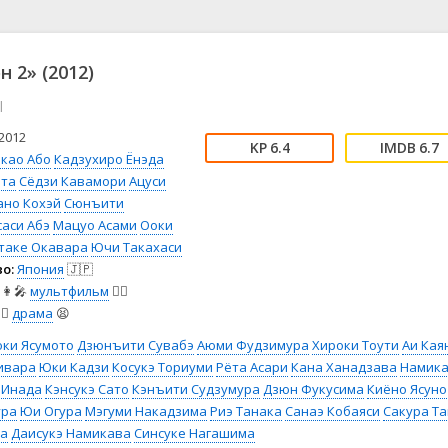
📖 История
🤪 Комедия
🎥 Короткометражка
🔪 Криминал
рама
🎼 Музыка
🧚‍♀️ Мультфильм
 2» (2012)
л
👨‍💼 Новости
🎒 Приключения
l
ьное тв
👨‍👩‍👧‍👦 Семейный
⚽ Спорт
у
🤯 Триллер
😱 Ужасы
2012
6.4
6.7
астика
🤠 Фильм-нуар
🧝‍♂️ Фэнтези
акао Або
Кадзухиро Ёнэда
ата
Сёдзи Кавамори
Ацуси
ония
ано Кохэй
Сюнъити
аси Абэ
Мацуо Асами
Ооки
таке Окавара
Ючи Такахаси
о:
Япония
🇯🇵
👩‍🎤
мультфильм
🧚‍♀️
‍♀️
драма
😫
оки Ясумото
Дзюнъити Сувабэ
Аюми Фудзимура
Хироки Тоути
Аи Кая
ивара
Юки Кадзи
Косукэ Ториуми
Рёта Асари
Кана Ханадзава
Намик
 Инада
Кэнсукэ Сато
Кэнъити Судзумура
Дзюн Фукусима
Киёно Ясуно
ура
Юи Огура
Мэгуми Накадзима
Риэ Танака
Санаэ Кобаяси
Сакура Та
ба
Даисукэ Намикава
Синсуке Нагашима