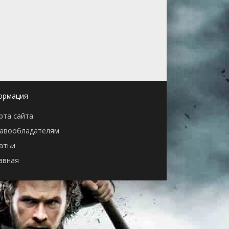
ормация
рта сайта
авообладателям
атьи
авная