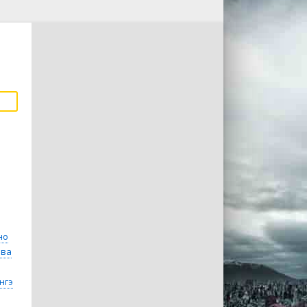
но
ава
нгэ