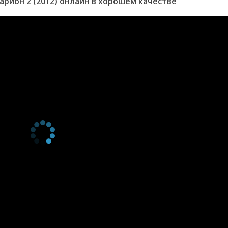
рион 2 (2012) онлайн в хорошем качестве
22
Wing of Revival
27 мая 2012
21
Kiss
20 мая 2012
20
MI xy
13 мая 2012
19
First Reunion
6 мая 2012
18
Rare Igura
29 апреля 2012
17
Well Up, Life!
22 апреля 2012
16
Soul's Confession
15 апреля 2012
15
Love Beasts
8 апреля 2012
14
Beyond an Individual
1 апреля 2012
13
Fallen Giant
25 марта 2012
12
The Skies Aquaria
18 марта 2012
Flies
11
Calling of the Wild
11 марта 2012