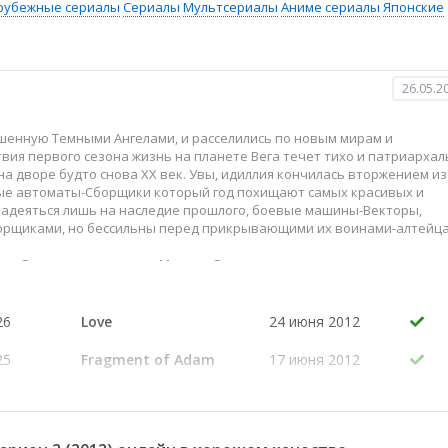
рубежные сериалы
Сериалы
Мультсериалы
Аниме сериалы
Японские
26.05.2
шенную Темными Ангелами, и расселились по новым мирам и
твия первого сезона жизнь на планете Вега течет тихо и патриархал
на дворе будто снова XX век. Увы, идиллия кончилась вторжением из
мные автоматы-Сборщики который год похищают самых красивых и
надеяться лишь на наследие прошлого, боевые машины-Векторы,
орщиками, но бессильны перед прикрывающими их воинами-алтейца
та Сора и аристократка Миконо Судзусиро, только что
ке боя, когда обоим грозила смерть, Амата отбросил страх и освобо
 из облаков дыма и пыли восстал суровый гигант Акварион. Вот так
ВА и в дружную семью «элементов», а на Вегу пришла надежда. Тол
26
Love
24 июня 2012
вались куда больше? Каковы корни Аматы, чья он инкарнация? Есть
аждой стороны своя? Ответы даст только новое прочтение старых
25
Fragment of Adam
17 июня 2012
24
Ephemera
10 июня 2012
23
Melody of Myth
3 июня 2012