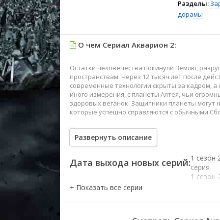
Разделы:
За
дорамы
О чем Сериал Акварион 2:
Остатки человечества покинули Землю, разру
пространствам. Через 12 тысяч лет после дейс
современные технологии скрыты за кадром, а 
иного измерения, с планеты Алтея, чьи огро
здоровых веганок. Защитники планеты могут 
которые успешно справляются с обычными Сб
Именно в такую заварушку угодили сирота Ама
Развернуть описание
познакомившиеся в старом кинотеатре. В горяч
силу Полета, которой владел с детства. Вскоре
вчерашний сирота попал в организацию Нео-ДИ
1 сезон 
Дата выхода новых серий:
почему на Алтее возрождению Аквариона радо
серия
у конфликта разумное решение или правда у к
1 сезон 
мифов!
серия
1 сезон 
серия
1 сезон 