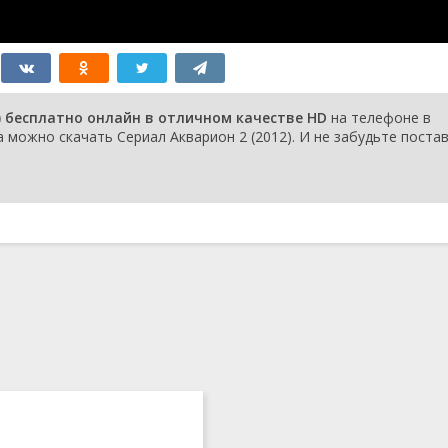
10
One-Eyed Transfer
4 марта 2012
Student
9 серия
Anagram of Man and
26 февраля
Woman
2012
8 серия
Expose
19 февраля
) бесплатно онлайн в отличном качестве HD
на телефоне в
2012
 можно скачать Сериал Акварион 2 (2012). И не забудьте поста
7 серия
Midnight Girl
12 февраля
2012
6 серия
Agitato of Life
5 февраля 2012
5 серия
Romance Prohibition
29 января 2012
Order
4 серия
The Wall - Conquer
22 января 2012
Oneself
3 серия
Love Index Skyrockets
15 января 2012
2 серия
Forbidden Gattai
8 января 2012
1 серия
A Myth That Holds an
8 января 2012
End