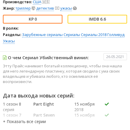
Производство:
США
🇺🇸
Жанр:
триллер
🤯
детектив
🕵️‍♂️
ужасы
😱
0
6.6
В ролях:
Разделы:
Зарубежные сериалы
Сериалы
Сериалы 2018
Голливуд
Ужасы
26.05.2021
О чем Сериал Убийственный винил:
Этту Прайс нанимает богатый коллекционер, чтобы она нашла
для него легендарную пластинку, которая сводила с ума своих
владельцев и убивала любого, кто осмеливался её
воспроизвести.
Дата выхода новых серий:
1 сезон 8
Part Eight
15 ноября
серия
2018
1 сезон 7
Part Seven
15 ноября
серия
2018
1 сезон 6
Part Six
15 ноября