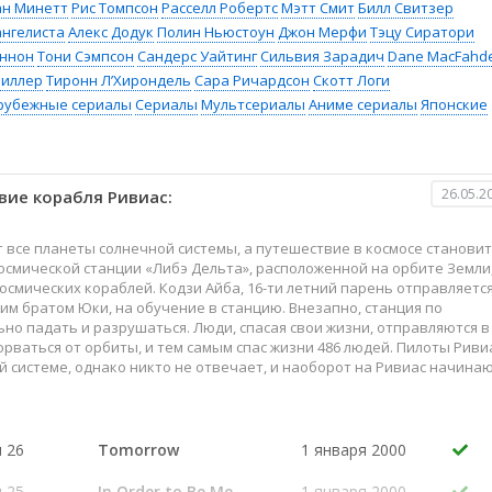
ан Минетт
Рис Томпсон
Расселл Робертс
Мэтт Смит
Билл Свитзер
ангелиста
Алекс Додук
Полин Ньюстоун
Джон Мерфи
Тэцу Сиратори
ннон
Тони Сэмпсон
Сандерс Уайтинг
Сильвия Зарадич
Dane MacFahd
Миллер
Тиронн Л’Хирондель
Сара Ричардсон
Скотт Логи
рубежные сериалы
Сериалы
Мультсериалы
Аниме сериалы
Японские
26.05.2
вие корабля Ривиас:
т все планеты солнечной системы, а путешествие в космосе становит
смической станции «Либэ Дельта», расположенной на орбите Земли,
смических кораблей. Кодзи Айба, 16-ти летний парень отправляется
им братом Юки, на обучение в станцию. Внезапно, станция по
о падать и разрушаться. Люди, спасая свои жизни, отправляются в
рваться от орбиты, и тем самым спас жизни 486 людей. Пилоты Риви
й системе, однако никто не отвечает, и наоборот на Ривиас начина
ально террористами...
н 26
Tomorrow
1 января 2000
н 25
In Order to Be Me
1 января 2000