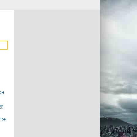
он
оу
Рон