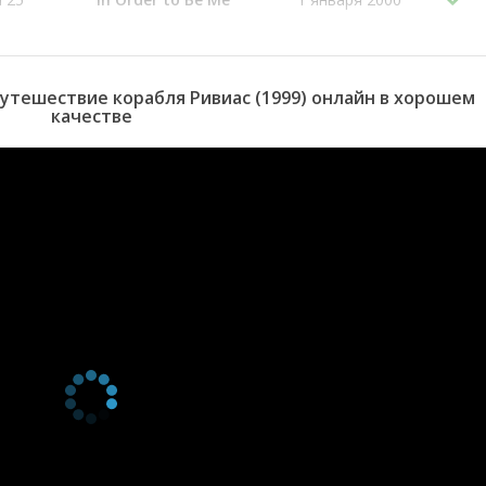
н 24
Kouzi Aiba
1 января 2000
н 23
The Torn-Off Past
1 января 2000
утешествие корабля Ривиас (1999) онлайн в хорошем
качестве
н 22
In Order to Survive
1 января 2000
н 21
We Don't Need
1 января 2000
Tomorrow
н 20
Things You Can't Give
1 января 2000
Up
н 19
A Smile from You
1 января 2000
н 18
We Didn't Understand
1 января 2000
н 17
Unrestrained Order
1 января 2000
н 16
Distorted World
1 января 2000
н 15
When We Set Adrift
1 января 2000
н 14
Too Intentionally
1 января 2000