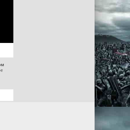
ом
ое