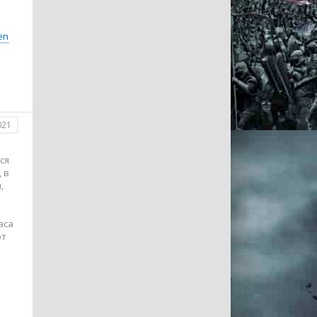
en
021
ся
 в
,
аса
ют