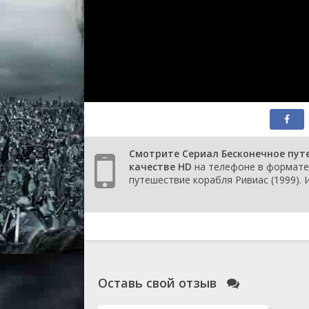
1 сезо
серия
1 сезо
серия
1 сезо
серия
1 сезо
серия
1 сезо
1 сезо
1 сезо
Смотрите Сериал Бесконечное путе
1 сезо
качестве HD
на телефоне в формате 
1 сезо
путешествие корабля Ривиас (1999). 
1 сезо
1 сезо
1 сезо
1 сезо
Оставь свой отзыв