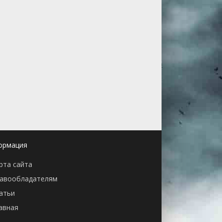
ормация
рта сайта
авообладателям
атьи
авная