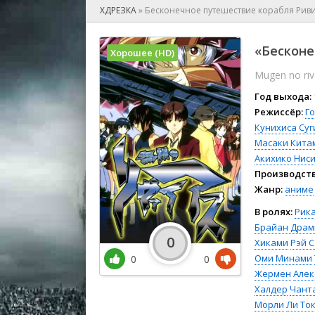
🎲 Игра
ХДРЕЗКА
»
Бесконечное путешествие корабля Рив
🎙 Концерт
👫 Мелод
«Бесконе
Хорошее (HD)
🕺 Мюзик
Mugen no riv
👨‍💻 Реал
🎤 Ток-шо
Год выхода:
🧙‍♀️ Фант
Режиссёр:
Го
Кунихиса Су
🏅 Церем
Масаки Кита
Акихико Нис
Производств
Жанр:
аниме
В ролях:
Рик
Брайан Дра
0
Хиками
Рэй 
Оми Минами
0
0
Жермен
Алек
Халдер
Чант
Морли
Ли То