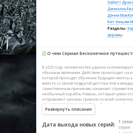
Хайатт
Дунк
Даниэлла Ев
Дэнни МакКи
Кит Уильям 
Разделы:
За
дорамы
О чем Сериал Бесконечное путешест
В 2225 году человечество удачно колонизируе
обычным явлением. Действие происходит на ко
которой проходят обучение будущие пилоты ко
вместе со своей подругой детства Аой и младш
таинственным причинам, начинает стремительн
необычный корабль Ривиас, который сумел ото
отправляют сигналы тревоги по всей солнечно
нападать военные корабли, объявив их офици
Развернуть описание
1 сезо
Дата выхода новых серий:
серия
1 сезо