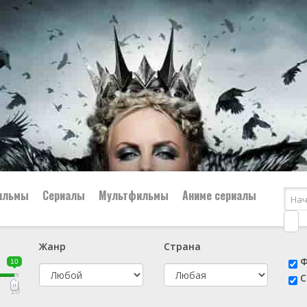
ильмы
Сериалы
Мультфильмы
Аниме сериалы
Жанр
Страна
е
📔 Биография
😎 Боевик
Ф
10
н
👨‍✈️ Военный
🕵️‍♂️ Детектив
С
й
📑 Документальный
😫 Драма
10