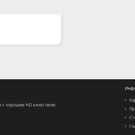
Инф
Ка
ы с хорошим HD качеством.
Пр
Ст
Гл