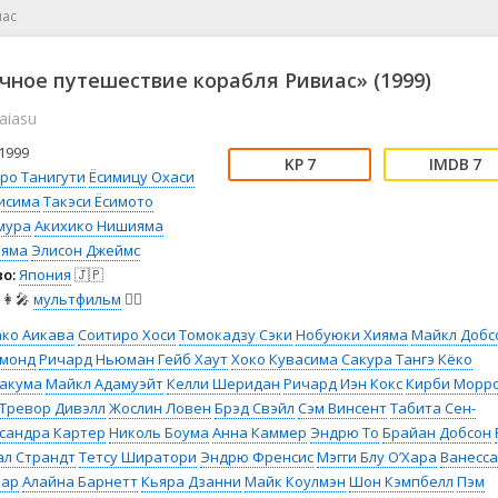
📖 История
🤪 Комедия
иас
🎥 Короткометражка
🔪 Криминал
рама
🎼 Музыка
🧚‍♀️ Мультфильм
чное путешествие корабля Ривиас» (1999)
л
👨‍💼 Новости
🎒 Приключения
aiasu
ьное тв
👨‍👩‍👧‍👦 Семейный
⚽ Спорт
у
🤯 Триллер
😱 Ужасы
1999
7
7
астика
🤠 Фильм-нуар
🧝‍♂️ Фэнтези
ро Танигути
Ёсимицу Охаси
гисима
Такэси Ёсимото
ония
мура
Акихико Нишияма
ияма
Элисон Джеймс
о:
Япония
🇯🇵
👩‍🎤
мультфильм
🧚‍♀️
ако Аикава
Соитиро Хоси
Томокадзу Сэки
Нобуюки Хияма
Майкл Добс
ммонд
Ричард Ньюман
Гейб Хаут
Хоко Кувасима
Сакура Тангэ
Кёко
Сакума
Майкл Адамуэйт
Келли Шеридан
Ричард Иэн Кокс
Кирби Морр
Тревор Дивэлл
Жослин Ловен
Брэд Свэйл
Сэм Винсент
Табита Сен-
сандра Картер
Николь Боума
Анна Каммер
Эндрю То
Брайан Добсон
ал Страндт
Тетсу Ширатори
Эндрю Френсис
Мэгги Блу О’Хара
Ванесса
кар
Алайна Барнетт
Кьяра Дзанни
Майк Коулмэн
Шон Кэмпбелл
Пэм