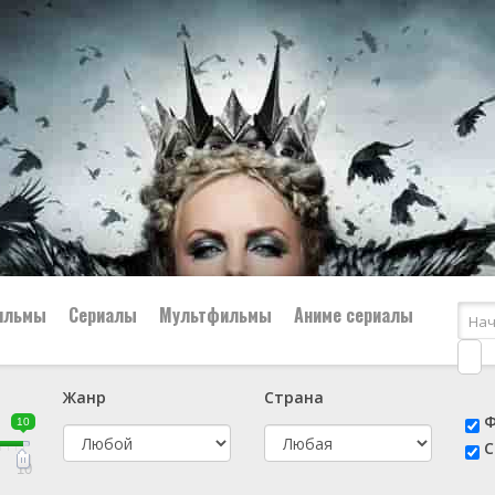
ильмы
Сериалы
Мультфильмы
Аниме сериалы
Жанр
Страна
е
📔 Биография
😎 Боевик
Ф
10
н
👨‍✈️ Военный
🕵️‍♂️ Детектив
С
й
📑 Документальный
😫 Драма
10