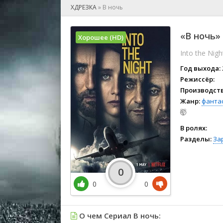
🎲 Игра
ХДРЕЗКА
»
В ночь
🎙 Концерт
👫 Мелод
«В ночь» 
Хорошее (HD)
🕺 Мюзик
Into the Nigh
👨‍💻 Реал
🎤 Ток-шо
Год выхода:
🧙‍♀️ Фант
Режиссёр:
Производств
🏅 Церем
Жанр:
фанта
🤯
В ролях:
Разделы:
За
0
0
0
О чем Сериал В ночь: