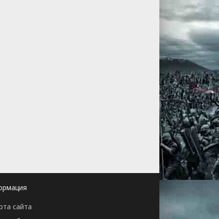
ормация
рта сайта