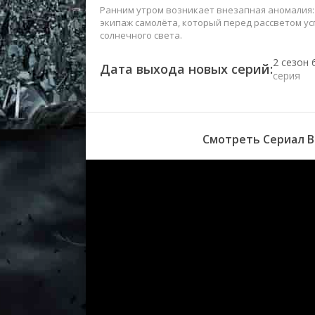
Ранним утром возникает внезапная аномалия: 
экипаж самолёта, который перед рассветом ус
солнечного света.
2 сезон 
Дата выхода новых серий:
серия
2 сезон 
серия
Смотреть Сериал В 
2 сезон 
серия
2 сезон 
серия
2 сезон 
серия
2 сезон 
серия
1 сезон 