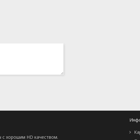
Инф
Ка
ы с хорошим HD качеством.