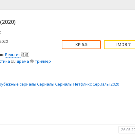
📖 История
🤪 Комедия
🎥 Короткометражка
🔪 Криминал
рама
🎼 Музыка
🧚‍♀️ Мультфильм
(2020)
л
👨‍💼 Новости
🎒 Приключения
t
ьное тв
👨‍👩‍👧‍👦 Семейный
⚽ Спорт
у
🤯 Триллер
😱 Ужасы
2020
6.5
7
астика
🤠 Фильм-нуар
🧝‍♂️ Фэнтези
о:
Бельгия
🇧🇪
ония
стика
🧙‍♀️
драма
😫
триллер
рубежные сериалы
Сериалы
Сериалы Нетфликс
Сериалы 2020
26.05.2