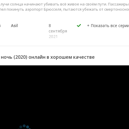
лучи солнца начинают убивать всё живое на своём пути. Пассажиры
пел покинуть аэропорт Брюсселя, пытаются убежать от смертоносно
6
Asil
8
сентября
2021
5
Théa
8
сентября
2021
ночь (2020) онлайн в хорошем качестве
4
Gia
8
сентября
2021
3
Ines
8
сентября
2021
2
Laura
8
сентября
2021
1
Zara
8
сентября
2021
6
Terenzio
1 мая