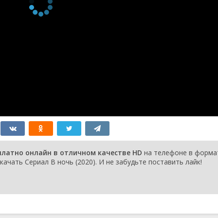
2020
5
Rik
1 мая
2020
4
Ayaz
1 мая
2020
3
Mathieu
1 мая
2020
2
Jakub
1 мая
2020
1
Sylvie
1 мая
2020
сплатно онлайн в отличном качестве HD
на телефоне в форма
качать Сериал В ночь (2020). И не забудьте поставить лайк!