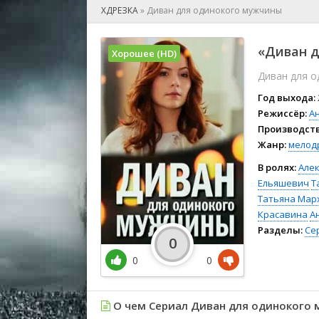
🎲 Игра
ХДРЕЗКА
»
Диван для одинокого мужчины
🎙 Концерт
👫 Мелод
«Диван д
Хорошее (HD)
🕺 Мюзик
Диван для 
👨‍💻 Реал
🎤 Ток-шо
Год выхода:
🧙‍♀️ Фант
Режиссёр:
А
Производств
🏅 Церем
Жанр:
мелод
В ролях:
Але
Ельяшевич
Т
Татьяна Мар
Красавина
А
Разделы:
Се
0
0
0
О чем Сериал Диван для одинокого 