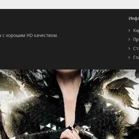
Инф
Ка
ы с хорошим HD качеством.
Пр
Ст
Гл