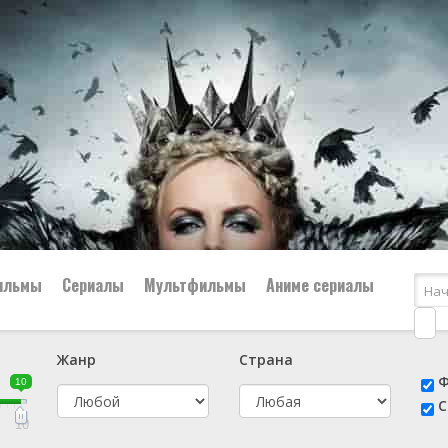
ильмы
Сериалы
Мультфильмы
Аниме сериалы
Жанр
Страна
е
📔 Биография
😎 Боевик
Ф
10
н
👨‍✈️ Военный
🕵️‍♂️ Детектив
С
й
📑 Документальный
😫 Драма
10