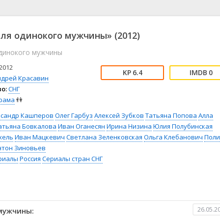
📖 История
🤪 Комедия
🎥 Короткометражка
🔪 Криминал
рама
🎼 Музыка
🧚‍♀️ Мультфильм
ля одинокого мужчины» (2012)
л
👨‍💼 Новости
🎒 Приключения
одинокого мужчины
ьное тв
👨‍👩‍👧‍👦 Семейный
⚽ Спорт
у
🤯 Триллер
😱 Ужасы
2012
6.4
0
астика
🤠 Фильм-нуар
🧝‍♂️ Фэнтези
ндрей Красавин
о:
СНГ
ония
рама
👫
ксандр Кашперов
Олег Гарбуз
Алексей Зубков
Татьяна Попова
Алла
атьяна Бовкалова
Иван Оганесян
Ирина Низина
Юлия Полубинская
хель
Иван Мацкевич
Светлана Зеленковская
Ольга Клебанович
Поли
нтон Зиновьев
риалы
Россия
Сериалы стран СНГ
26.05.2
мужчины: