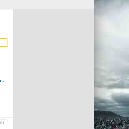
на
021