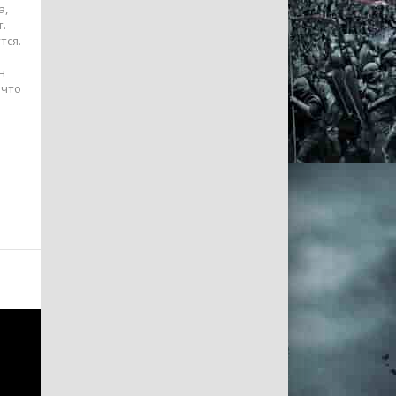
а,
т.
тся.
н
 что