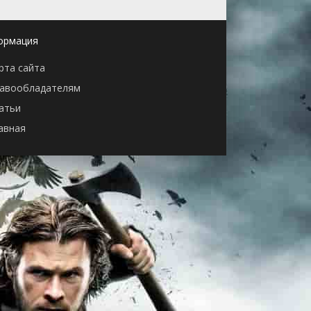
ормация
рта сайта
авообладателям
атьи
авная