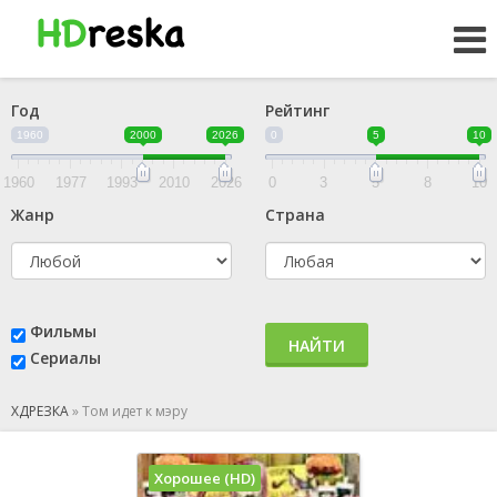
Год
Рейтинг
1960
2000
2026
0
5
10
1960
1977
1993
2010
2026
0
3
5
8
10
Жанр
Страна
Фильмы
НАЙТИ
Сериалы
ХДРЕЗКА
»
Том идет к мэру
Хорошее (HD)