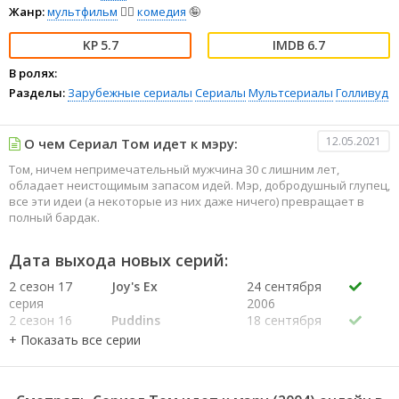
Жанр:
мультфильм
🧚‍♀️
комедия
🤪
5.7
6.7
В ролях:
Разделы:
Зарубежные сериалы
Сериалы
Мультсериалы
Голливуд
12.05.2021
О чем Сериал Том идет к мэру:
Том, ничем непримечательный мужчина 30 с лишним лет,
обладает неистощимым запасом идей. Мэр, добродушный глупец,
все эти идеи (а некоторые из них даже ничего) превращает в
полный бардак.
Дата выхода новых серий:
2 сезон 17
Joy's Ex
24 сентября
серия
2006
2 сезон 16
Puddins
18 сентября
серия
2006
2 сезон 15
Undercover
11 сентября
серия
2006
2 сезон 14
Glass Eyes
4 сентября