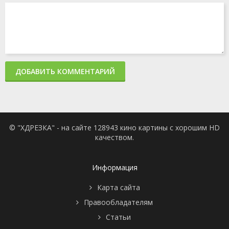
1 сезон 4
Toodle Day
12 декабря
серия
2004
1 сезон 3
Pioneer Island
5 декабря
серия
2004
1 сезон 2
WW Laserz
21 ноября
серия
2004
1 сезон 1
Bear Traps
14 ноября
серия
2004
ДОБАВИТЬ КОММЕНТАРИЙ
1 сезон 0
A Look Behind
12 июня
серия
2005
© "ХДРЕЗКА" - на сайте 128943 кино картины с хорошим HD
качеством.
Информация
Карта сайта
Правообладателям
Статьи