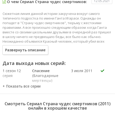
12.05.2021
О чем Сериал Страна чудес смертников:
Сюжетная линия данной истории закручена вокруг самого
типичного подростка по имени Ганта Игараси. Однажды он
попадет в "Страну чудес смертников", тюрьму с жестокими
правилами. А все произошло следующим образом: когда Ганта
вместе со своими школьными друзьями в очередной раз пришел
в школу ничего не предвещало беды, все было как обычно.
Неожиданно объявился Красный человек, который убил всех
школьников, а в нашего героя выстрелил каким-то магическим
Развернуть описание
кристаллом. Позже именно Ганта сделают главным
подозреваемым в убийстве школьников и приговорят к смертной
казне.
Дата выхода новых серий:
1 сезон 12
Спасение
3 июля 2011
серия
(Благодарные
мертвецы)
1 сезон 11
Подпольный
26 июня
серия
концерт
2011
отчаянья
1 сезон 10
Смотрители
19 января
Смотреть Сериал Страна чудес смертников (2011)
серия
кладбища
2011
онлайн в хорошем качестве
(Гробовщики)
1 сезон 9
Ускоритель
12 января