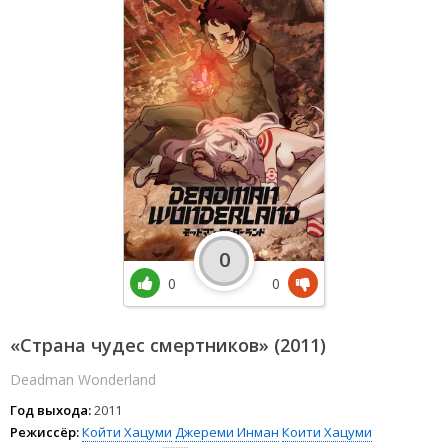
0
0
0
«Страна чудес смертников» (2011)
Deadman Wonderland
Год выхода:
2011
Режиссёр:
Койти Хацуми
Джереми Инман
Коити Хацуми