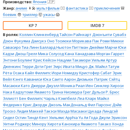
Производство:
Япония
🇯🇵
Жанр:
аниме
👩‍🎤
мультфильм
🧚‍♀️
фантастика
🧙‍♀️
приключения
🎒
боевик
😎
триллер
🤯
ужасы
😱
7
7
В ролях:
Коллин Клинкенберд
Тайсон Райнхарт
Дзюнъити Сувабэ
Дзюн Фукуяма
Даисукэ Оно
Тосиюки Морикава
Пак Роми
Миюки
Савасиро
Тиа Линн Баллард
Ньютон Питтман
Джейми Марчи
Юки
Кадзи
Джош Грелл
Мика Солусод
Кана Ханадзава
Морган Гаррет
Энтони Боулинг
Крис Кейсон
Нацуми Такамори
Уильям Артур
Дженкинс
Терри Доти
Грег Эирс
Ивата Мицуо
Дж. Майкл Татум
Рёта Осака
Кайл Филлипс
Иори Номидзу
Кристофер Сабат
Эрик
Вейл
Кэнго Каваниси
Юка Саито
Аарон Дисмьюк
Патрик Сэйтц
Масаюки Като
Джерри Джуэлл
Моника Риал
Иен Синклер
Хироси
Нака
Кадзутоми Ямамото
Трина Нисимура
Грег Дульси
Р. Брюс
Эллиотт
Бен Филлипс
Чарльз Кэмпбелл
Леа Кларк
Майкл
Федерико
Крис Джордж
Джоэль МакДональд
Фил Парсонс
Дэйв
Троско
Лидия Маккей
Такэси Маэда
Масааки Цукада
Линдсэй
Сидел
Остин Тиндл
Кент Уильямс
Apphia Yu
Ая Года
Джули Эриксон
Уитни Роджерс
Минору Хирота
Канэхира Ямамото
Такако Хонда