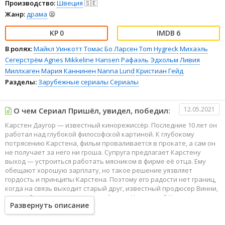
Производство:
Швеция
🇸🇪
Жанр:
драма
😫
0
6
В ролях:
Майкл Уинкотт
Томас Бо Ларсен
Tom Hygreck
Михаэль
Сегерстрём
Agnes Mikkeline Hansen
Рафаэль Эдхольм
Ливия
Миллхаген
Мария Каннинен
Nanna Lund
Кристиан Гейд
Разделы:
Зарубежные сериалы
Сериалы
12.05.2021
О чем Сериал Пришёл, увидел, победил:
Карстен Даугор — известный кинорежиссёр. Последние 10 лет он
работал над глубокой философской картиной. К глубокому
потрясению Карстена, фильм проваливается в прокате, а сам он
не получает за него ни гроша. Супруга предлагает Карстену
выход — устроиться работать мясником в фирме её отца. Ему
обещают хорошую зарплату, но такое решение уязвляет
гордость и принципы Карстена. Поэтому его радости нет границ,
когда на связь выходит старый друг, известный продюсер Винни,
который предлагает ему снять фильм. Но настрой Карстена резко
Развернуть описание
меняется, когда он узнаёт, что жанр, в котором им предстоит
работать, — порно.