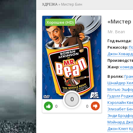
🎲 Игра
ХДРЕЗКА
»
Мистер Бин
🎙 Концерт
👫 Мелод
«Мистер 
Хорошее (HD)
🕺 Мюзик
Mr. Bean
👨‍💻 Реал
🎤 Ток-шо
Год выхода:
🧙‍♀️ Фант
Режиссёр:
П
Джон Ховард
🏅 Церем
Производств
Жанр:
комед
В ролях:
Гран
Шнайдер
Хел
Мэтью Эшфо
Гудолл
Родже
0
Кэролайн Кв
0
0
Элизабет Бе
Энди Брэдфо
Мэйнард
Джо
Джон Клегг
К