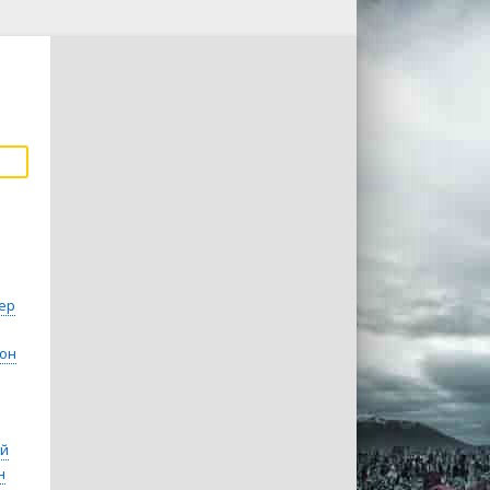
ер
сон
эй
н