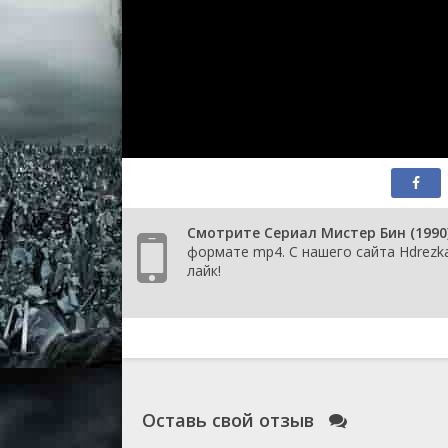
1 сезон 1 серия
Мистер Бин
1 сезон 0 серия
Mr Bean: The Librar
Смотрите Сериал Мистер Бин (1990
формате mp4. С нашего сайта Hdrezka
лайк!
Оставь свой отзыв