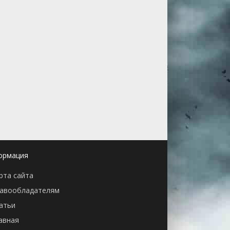
ормация
рта сайта
авообладателям
атьи
авная