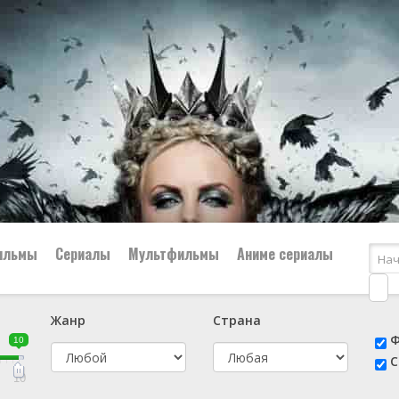
ильмы
Сериалы
Мультфильмы
Аниме сериалы
Жанр
Страна
е
📔 Биография
😎 Боевик
Ф
10
н
👨‍✈️ Военный
🕵️‍♂️ Детектив
С
й
📑 Документальный
😫 Драма
10