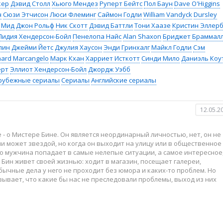
кер
Дэвид Столл
Хьюго Мендез
Руперт Бейтс
Пол Баун
Dave O'Higgins
н
Сюзи Этчисон
Люси Флеминг
Саймон Годли
William Vandyck
Dursley
 Мид
Джон Рольф
Ник Скотт
Дэвид Баттли
Тони Хаазе
Кристин Эллер
Лидия Хендерсон-Бойл
Пенелопа Найс
Alan Shaxon
Бриджет Браммал
лин
Джейми Йетс
Джулия Хаусон
Энди Гринхалг
Майкл Годли
Сэм
hard Marcangelo
Марк Кхан
Харриет Исткотт
Синди Мило
Даниэль Коу
ерт
Эллиот Хендерсон-Бойл
Джордж Уэбб
рубежные сериалы
Сериалы
Английские сериалы
12.05.2
- о Мистере Бине. Он является неординарный личностью, нет, он не
и может звездой, но когда он выходит на улицу или в общественное
о мужчина попадает в самые нелепые ситуации, а самое интересное
 Бин живет своей жизнью: ходит в магазин, посещает галереи,
бычные дела у него не проходит без юмора и каких-то проблем. Но
зывает, что какие бы нас не преследовали проблемы, выход из них