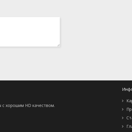
Инф
Ка
ы с хорошим HD качеством.
Пр
Ст
Гл