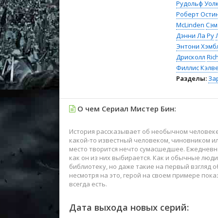
Рудольф Уол
Роберт Ости
McLinden
Сэм
Дэнни Ла Ру
Энтони Хэмб
Дрисколл
Ric
Филлис Кэлв
Разделы:
За
О чем Сериал Мистер Бин:
История рассказывает об необычном человеке 
какой-то известный человеком, чиновником ил
место творится нечто сумасшедшее. Ежедневн
как он из них выбирается. Как и обычные люди
библиотеку, но даже такие на первый взгляд о
несмотря на это, герой на своем примере пока
всегда есть.
Дата выхода новых серий: