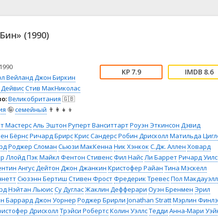
📖 История
🤪 Комедия
🎥 Короткометражка
🔪 Криминал
рама
🎼 Музыка
🧚‍♀️ Мультфильм
Бин» (1990)
л
👨‍💼 Новости
🎒 Приключения
ьное тв
👨‍👩‍👧‍👦 Семейный
⚽ Спорт
у
🤯 Триллер
😱 Ужасы
1990
7.9
8.6
астика
🤠 Фильм-нуар
🧝‍♂️ Фэнтези
ол Вейланд
Джон Биркин
 Дейвис
Стив МакНиколас
ония
о:
Великобритания
🇬🇧
ия
🤪
семейный
👨‍👩‍👧‍👦
т Мастерс
Аль Эштон
Руперт Ванситтарт
Роуэн Эткинсон
Дэвид
ен Бёрнс
Ричард Брирс
Крис Сандерс
Робин Дрисколл
Матильда Цигл
рд
Роджер Сломан
Сьюзи МакКенна
Ник Хэнкок
С.Дж. Аллен
Ховард
р Ллойд Пэк
Майкл Фентон Стивенс
Фил Найс
Ли Баррет
Ричард Уил
ентин
Ангус Дейтон
Джон Джанкин
Кристофер Райан
Тина Мэскелл
ннетт
Сюзэнн Бертиш
Стивен Фрост
Фредерик Тревес
Пол Макдауэлл
рд
Нэйтан Льюис
Су Дуглас
Жаклин Дефферари
Оуэн Бренмен
Эрил
н Баррард
Джон Уорнер
Роджер Брирли
Jonathan Stratt
Мэрлин Финл
ристофер Дрисколл
Трэйси Робертс
Колин Уэллс
Тедди
Анна-Мари Уэй