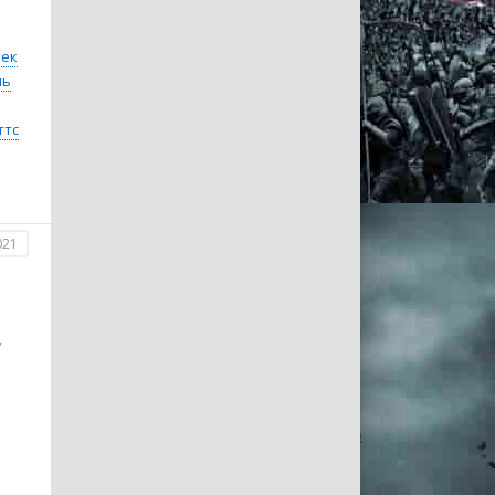
бек
ль
ттс
021
,