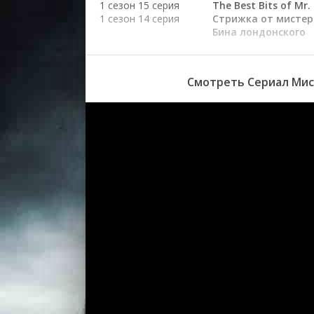
1 сезон 15 серия
The Best Bits of Mr.
1 сезон 14 серия
Стрижка от мистер
Бина лондонского
1 сезон 13 серия
Спокойной ночи, м
Бин
1 сезон 12 серия
Ваша подача, мист
Смотреть Сериал Мист
Бин
1 сезон 11 серия
Снова в школу, ми
Бин
1 сезон 10 серия
Подумайте о детях
мистер Бин
1 сезон 9 серия
Сделай сам, мистер
1 сезон 8 серия
Мистер Бин в комн
426
1 сезон 7 серия
С Рождеством Вас,
мистер Бин
1 сезон 6 серия
Мистер Бин снова в
1 сезон 5 серия
Мистер Бин и его
неприятности
1 сезон 4 серия
Мистер Бин выходи
город
1 сезон 3 серия
Проклятие мистера
1 сезон 2 серия
Возвращение мист
Бина