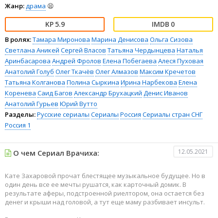
Жанр:
драма
😫
5.9
0
В ролях:
Тамара Миронова
Марина Денисова
Ольга Сизова
Светлана Аникей
Сергей Власов
Татьяна Чердынцева
Наталья
Аринбасарова
Андрей Фролов
Елена Побегаева
Алеся Пуховая
Анатолий Голуб
Олег Ткачёв
Олег Алмазов
Максим Кречетов
Татьяна Колганова
Полина Сыркина
Ирина Нарбекова
Елена
Коренева
Саид Багов
Александр Брухацкий
Денис Иванов
Анатолий Гурьев
Юрий Вутто
Разделы:
Русские сериалы
Сериалы
Россия
Сериалы стран СНГ
Россия 1
12.05.2021
О чем Сериал Врачиха:
Кате Захаровой прочат блестящее музыкальное будущее. Но в
один день все ее мечты рушатся, как карточный домик. В
результате аферы, подстроенной риелтором, она остается без
денег и крыши над головой, а тут еще маму разбивает инсульт.