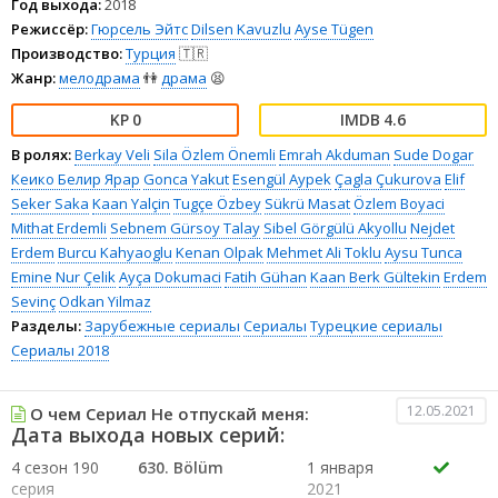
Год выхода:
2018
Режиссёр:
Гюрсель Эйтс
Dilsen Kavuzlu
Ayse Tügen
Производство:
Турция
🇹🇷
Жанр:
мелодрама
👫
драма
😫
0
4.6
В ролях:
Berkay Veli
Sila Özlem Önemli
Emrah Akduman
Sude Dogar
Кеико Белир Ярар
Gonca Yakut
Esengül Aypek
Çagla Çukurova
Elif
Seker Saka
Kaan Yalçin
Tugçe Özbey
Sükrü Masat
Özlem Boyaci
Mithat Erdemli
Sebnem Gürsoy Talay
Sibel Görgülü Akyollu
Nejdet
Erdem
Burcu Kahyaoglu
Kenan Olpak
Mehmet Ali Toklu
Aysu Tunca
Emine Nur Çelik
Ayça Dokumaci
Fatih Gühan
Kaan Berk Gültekin
Erdem
Sevinç
Odkan Yilmaz
Разделы:
Зарубежные сериалы
Сериалы
Турецкие сериалы
Сериалы 2018
12.05.2021
О чем Сериал Не отпускай меня:
Дата выхода новых серий:
4 сезон 190
630. Bölüm
1 января
серия
2021