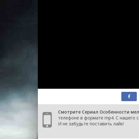
1 сезон 3 серия
Are You One of
1 сезон 2 серия
If You Are a D
Have a Girlfri
Mean
1 сезон 1 серия
I Will Not Love
Смотрите Сериал Особенности мел
телефоне в формате mp4. С нашего с
И не забудьте поставить лайк!