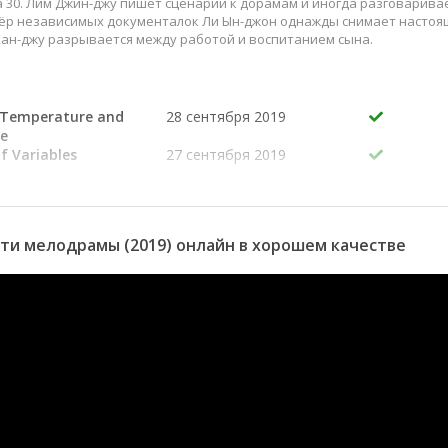
а 30. Лим Джин-джу пишет сценарии к дорамам и иногда разговаривае
сёр независимых документалок Ли Ын-джон однажды снимает насто
Хан-джу разрывается между работой и воспитанием сына.
 Temperature and
28 сентября 2019
de
of Variables
27 сентября 2019
e to Hug You?
21 сентября 2019
oming out from
20 августа 2019
e
14 августа 2019
ти мелодрамы (2019) онлайн в хорошем качестве
r You
13 сентября 2019
Say I Get Jealous?
7 сентября 2019
Is Your Heart
6 сентября 2019
Any Chance?
mber How I Was
31 августа 2019
 Just a Kiss.
30 августа 2019
 to You, Attached...
24 августа 2019
asy, But Will Be a
23 августа 2019
all We?
to Switch to
17 августа 2019
 Philanthropist!