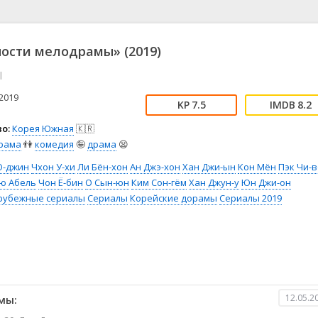
📖 История
🤪 Комедия
🎥 Короткометражка
🔪 Криминал
рама
🎼 Музыка
🧚‍♀️ Мультфильм
ости мелодрамы» (2019)
л
👨‍💼 Новости
🎒 Приключения
l
ьное тв
👨‍👩‍👧‍👦 Семейный
⚽ Спорт
у
🤯 Триллер
😱 Ужасы
2019
7.5
8.2
астика
🤠 Фильм-нуар
🧝‍♂️ Фэнтези
о:
Корея Южная
🇰🇷
ония
рама
👫
комедия
🤪
драма
😫
Ю-джин
Чхон У-хи
Ли Бён-хон
Ан Джэ-хон
Хан Джи-ын
Кон Мён
Пэк Чи-
ю Абель
Чон Ё-бин
О Сын-юн
Ким Сон-гём
Хан Джун-у
Юн Джи-он
рубежные сериалы
Сериалы
Корейские дорамы
Сериалы 2019
12.05.2
мы: