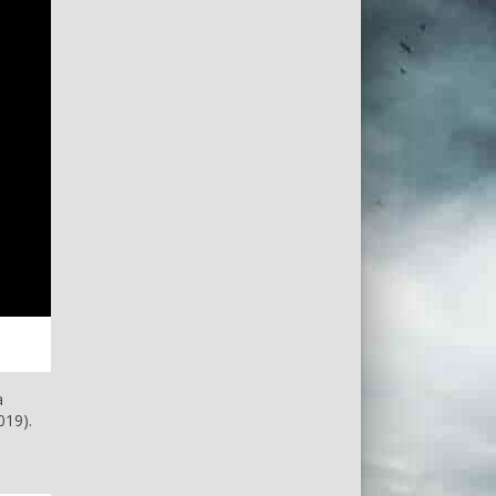
а
19).