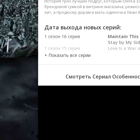
История трёх лучших подруг, которым слегка з
брендовой сумкой в витрине магазина; режис
хит, а продюсер дорам и мать-одиночка Хван 
Дата выхода новых серий:
1 сезон 16 серия
Maintain This
Stay by My Si
1 сезон 15 серия
Love Is a War 
1 сезон 14 серия
Do You Want M
1 сезон 13 серия
Why Are You C
There?
1 сезон 12 серия
Let the Past B
Смотреть Сериал Особеннос
1 сезон 11 серия
My Feelings fo
1 сезон 10 серия
Why, Should I 
1 сезон 9 серия
Why Hesitate, 
Fluttering by 
1 сезон 8 серия
I Do Not Reme
1 сезон 7 серия
Can I Kiss You?
1 сезон 6 серия
I Got Attached
1 сезон 5 серия
Not Gonna Be E
Ton of Fun. Sh
1 сезон 4 серия
Are You Going 
Liquor? What a