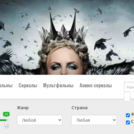
ильмы
Сериалы
Мультфильмы
Аниме сериалы
Жанр
Страна
е
📔 Биография
😎 Боевик
Ф
10
н
👨‍✈️ Военный
🕵️‍♂️ Детектив
С
й
📑 Документальный
😫 Драма
10