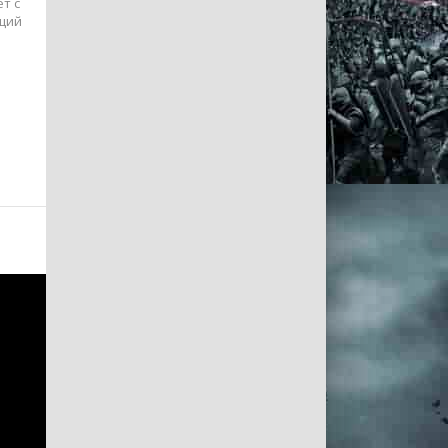
т с
ящий