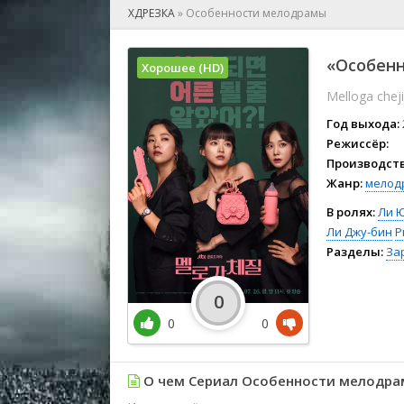
🎲 Игра
ХДРЕЗКА
»
Особенности мелодрамы
🎙 Концерт
👫 Мелод
«Особенн
Хорошее (HD)
🕺 Мюзик
Melloga cheji
👨‍💻 Реал
🎤 Ток-шо
Год выхода:
🧙‍♀️ Фант
Режиссёр:
Производств
🏅 Церем
Жанр:
мелод
В ролях:
Ли 
Ли Джу-бин
Р
Разделы:
За
0
0
0
О чем Сериал Особенности мелодра