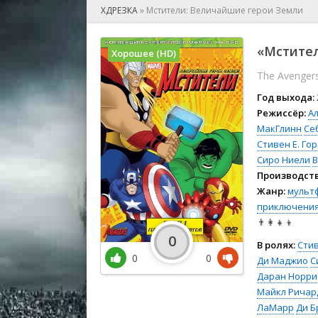
🎲 Игра
ХДРЕЗКА
»
Мстители: Величайшие герои Земли
🎙 Концерт
👫 Мелод
«Мстител
Хорошее (HD)
🕺 Мюзик
The Avengers
👨‍💻 Реал
🎤 Ток-шо
Год выхода:
🧙‍♀️ Фант
Режиссёр:
Ал
МакГлинн
Се
🏅 Церем
Стивен Е. Го
Сиро Ниели
В
Производств
Жанр:
мульт
приключени
👨‍👩‍👧‍👦
0
В ролях:
Сти
0
0
Ди Маджио
С
Даран Норри
Майкл Ричар
ЛаМарр
Ди Б