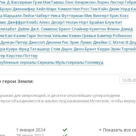
Рик Д. Вассерман
Грэм МакТавиш
Лэнс Хенриксен
Лорен Лестер
Гэбр
 Браун
Дженнифер Хейл
Марк Хэмилл
Нил Росс
Том Кэйн
Джим Уорд
Ка
са Маршалл
Лейси Чаберт
Ника Футтерман
Мик Вингерт
Крис Кокс
амс
Джеффри Комбс
Алекс Десерт
Нолан Норт
Брайан Блум
Кит
Элизабет Дэйли
Дж.К. Симмонс
Брент Спайнер
Куинтон Флинн
Дэвид
им Кае-Казим
Гари Энтони Уильямс
Кевин Гревье
Бампер Робинсон
 Дункан
Питер Джессоп
Джонни Рис
Эрик Лумис
Джеймс С. Мэтис III
До
ра Куирк
Фред Таташиор
Стив Даунс
Джон Брент Керри
Эрин Торпей
гер
Керстен Поттер
рубежные сериалы
Сериалы
Мультсериалы
Голливуд
12.05.2
 герои Земли:
юрьмам для сверхлюдей, и десятки опаснейших суперзлодеев
герои объединяются в альянс под названием Мстители, чтобы верну
1 января 2024
ор
28 июня 2012