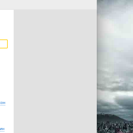
жон
ин