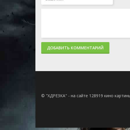
1 сезон 13 серия
Гамма-мир: Часть 2
1 сезон 12 серия
Гамма-мир: Часть 1
1 сезон 11 серия
Операция Чёрной
пантеры
1 сезон 10 серия
Всё чудесно
1 сезон 9 серия
Живая легенда
1 сезон 8 серия
Необходимое собра
1 сезон 7 серия
Побег: Часть 2
ДОБАВИТЬ КОММЕНТАРИЙ
1 сезон 6 серия
Побег: Часть 1
1 сезон 5 серия
Человек в муравейн
1 сезон 4 серия
Знакомство с
Капитаном Америка
1 сезон 3 серия
Халк против всех
1 сезон 2 серия
Могучий Тор
1 сезон 1 серия
Прирожденный
Железный человек
© "ХДРЕЗКА" - на сайте 128919 кино картин