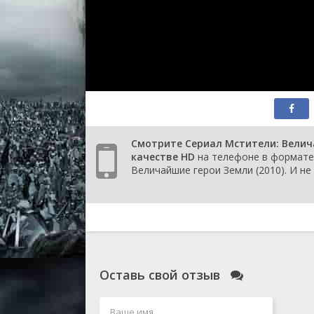
2 сезон 5 серия
Украсть Человека-
муравья
2 сезон 4 серия
Добро пожаловать 
Империю Крии
2 сезон 3 серия
Акты возмездия
2 сезон 2 серия
Один против А.И.М.
2 сезон 1 серия
Личная война Докт
Дума
1 сезон 26 серия
День, не такой как
другие
1 сезон 25 серия
Падение Асгарда
Смотрите Сериал Мстители: Велич
1 сезон 24 серия
Земля заложников
качестве HD
на телефоне в формате 
1 сезон 23 серия
Повеление Ультрон
Величайшие герои Земли (2010). И не
1 сезон 22 серия
Ультрон 5
1 сезон 21 серия
Славься, Гидра!
1 сезон 20 серия
Шкатулка древних 
1 сезон 19 серия
Династия Канга
1 сезон 18 серия
Наступление
Завоевателя
1 сезон 17 серия
Человек, укравший
завтра
Оставь свой отзыв
1 сезон 16 серия
Жало Чёрной вдовы
1 сезон 15 серия
459
1 сезон 14 серия
Повелители зла