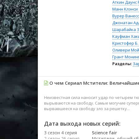
Аткин Даунс
Манн
Клэнси
Вурер
Ванес
Джонатан Ад
Шарабайка
Кауфман
Хак
Кристофер Б.
Оливери
Мой
Грант Монин
Разделы:
За
О чем Сериал Мстители: Величайшие
Неизвестная сила наносит удар по четырем т
вырываются на свободу. Самые могучие супер
вырвавшееся на свободу зло за решетку...
Дата выхода новых серий:
3 сезон 4 серия
Science fair
2 сезон 26 серия
Мстители, общий сб