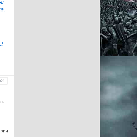
иел
ри
ун
021
ть