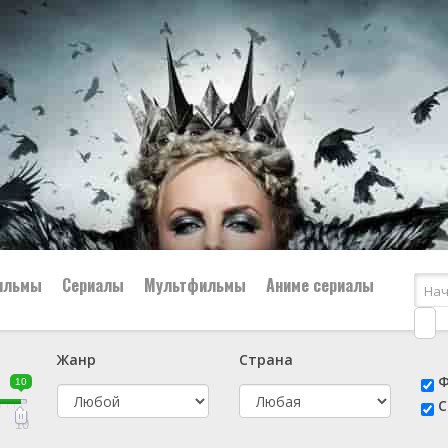
ильмы
Сериалы
Мультфильмы
Аниме сериалы
Жанр
Страна
е
📔 Биография
😎 Боевик
Ф
10
н
👨‍✈️ Военный
🕵️‍♂️ Детектив
С
й
📑 Документальный
😫 Драма
10