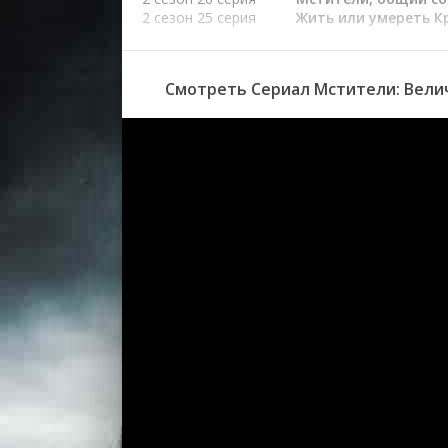
2 сезон 25 серия
Жить или умереть К
2 сезон 24 серия
Операция
Галактический Што
2 сезон 23 серия
Новые Мстители
Смотреть Сериал Мстители: Велич
2 сезон 22 серия
Смертельный челов
в действии
2 сезон 21 серия
Зимний солдат
2 сезон 20 серия
Код Красный
2 сезон 19 серия
Император Старк
2 сезон 18 серия
Жёлтый жакет
2 сезон 17 серия
Ультрон Безграничн
2 сезон 16 серия
Нападение на 42
2 сезон 15 серия
Бессилие
2 сезон 14 серия
Созерцайте... Вижен
2 сезон 13 серия
А вот и Паук...
2 сезон 12 серия
Тайное вторжение
2 сезон 11 серия
Проникновение
2 сезон 10 серия
Военнопленный
2 сезон 9 серия
Кошмар в красном
2 сезон 8 серия
Баллада о Бета Рэй
Билле
2 сезон 7 серия
Кому ты доверяешь
2 сезон 6 серия
Майкл Корвак