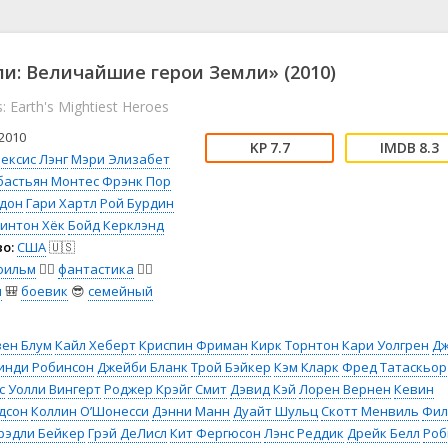
📖 История
🤪 Комедия
🎥 Короткометражка
🔪 Криминал
рама
🎼 Музыка
🧚‍♀️ Мультфильм
и: Величайшие герои Земли» (2010)
л
👨‍💼 Новости
🎒 Приключения
: Earth's Mightiest Heroes
ьное тв
👨‍👩‍👧‍👦 Семейный
⚽ Спорт
у
🤯 Триллер
😱 Ужасы
2010
7.7
8.3
астика
🤠 Фильм-нуар
🧝‍♂️ Фэнтези
ексис Лэнг
Мэри Элизабет
бастьян Монтес
Фрэнк Пор
ония
рдон
Гари Хартл
Рой Бурдин
интон Хёк
Бойд Керклэнд
о:
США
🇺🇸
фильм
🧚‍♀️
фантастика
🧙‍♀️
я
🎒
боевик
😎
семейный
вен Блум
Кайл Хеберт
Криспин Фриман
Кирк Торнтон
Кари Уолгрен
Д
инди Робинсон
Джейби Бланк
Трой Бэйкер
Кэм Кларк
Фред Татаскьор
с
Уолли Вингерт
Роджер Крэйг Смит
Дэвид Кэй
Лорен Вернен
Кевин
дсон
Коллин О’Шонесси
Дэнни Манн
Дуайт Шульц
Скотт Менвиль
Фил
рэдли Бейкер
Грэй ДеЛисл
Кит Фергюсон
Лэнс Реддик
Дрейк Белл
Роб