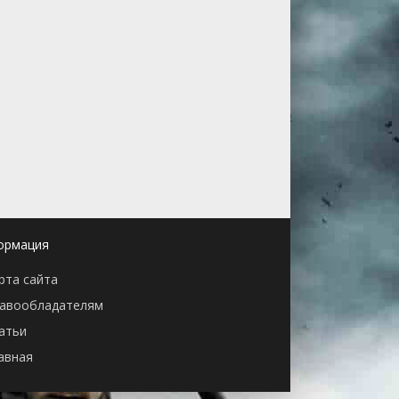
ормация
рта сайта
авообладателям
атьи
авная