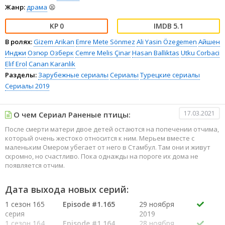
Жанр:
драма
😫
0
5.1
В ролях:
Gizem Arikan
Emre Mete Sönmez
Ali Yasin Özegemen
Айшен
Инджи
Озгюр Озберк
Cemre Melis Çinar
Hasan Balliktas
Utku Corbaci
Elif Erol
Canan Karanlik
Разделы:
Зарубежные сериалы
Сериалы
Турецкие сериалы
Сериалы 2019
17.03.2021
О чем Сериал Раненые птицы:
После смерти матери двое детей остаются на попечении отчима,
который очень жестоко относится к ним. Мерьем вместе с
маленьким Омером убегает от него в Стамбул. Там они и живут
скромно, но счастливо. Пока однажды на пороге их дома не
появляется отчим.
Дата выхода новых серий:
1 сезон 165
Episode #1.165
29 ноября
серия
2019
1 сезон 164
Episode #1.164
28 ноября