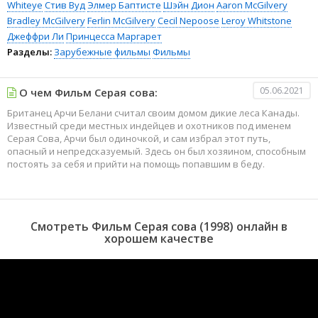
Whiteye
Стив Вуд
Элмер Баптисте
Шэйн Дион
Aaron McGilvery
Bradley McGilvery
Ferlin McGilvery
Cecil Nepoose
Leroy Whitstone
Джеффри Ли
Принцесса Маргарет
Разделы:
Зарубежные фильмы
Фильмы
05.06.2021
О чем Фильм Серая сова:
Британец Арчи Белани считал своим домом дикие леса Канады.
Известный среди местных индейцев и охотников под именем
Серая Сова, Арчи был одиночкой, и сам избрал этот путь,
опасный и непредсказуемый. Здесь он был хозяином, способным
постоять за себя и прийти на помощь попавшим в беду.
Смотреть Фильм Серая сова (1998) онлайн в
хорошем качестве