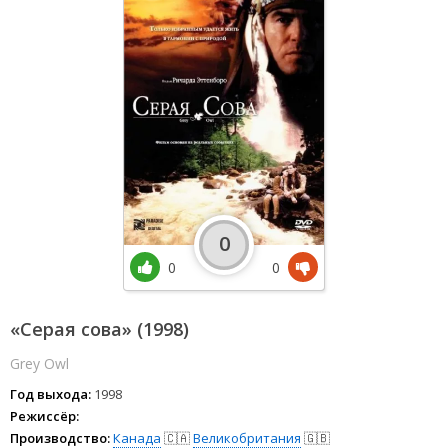
0
0
0
«Серая сова» (1998)
Grey Owl
Год выхода:
1998
Режиссёр:
Производство:
Канада
🇨🇦
Великобритания
🇬🇧