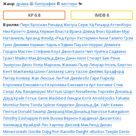
Жанр:
драма
😫
биография
📔
вестерн
🐎
6.8
6
В ролях:
Пирс Броснан
Ричард Жютра
Серж Уд
Ричард Аттенборо
Нил Кроетч
Дэвид Херман
Власта Врана
Дэвид Фокс
Брайан Мур
Натаниель Арканд
Флойд «Ред Кроу» Уэстермен
Анни Галипо
Грэм
Грин
Джимми Херман
Чарльз Эдвин Пауэлл
Норрис Доминге
Гордон Мастен
Стефани Коул
Джон Каноэ
Чип Чуипка
Саджино
Грант
Майкл МакДональд
Джон Данн-Хилл
Стюарт Бик
Рене
Эшерсон
Джон Уолш
Марсель Жаннин
Пьер Ленуар
Ноэль Бертон
Кент МакКвейд
Шонн Галлахер
Larry Yazzie
Джеймс Брэдфорд
Питер Колвер
Жак Люссье
Ли-Рой Джейкобс
Гари Паркер
Королева Елизавета II
Королева Елизавета
Арт Китчинг
Стив
Сэндс
Аль Вандекруис
Мэттью Шарп
Аннабелль Торсейн
Дональд
Дауд
Крэйг Готье
Gene Blackbird
Линдси Коте
Arnold Jocks
Tahatie
Montour
Rene Tonda Splicer Kiepprien
Дональд Дж. Уайт
Кевин
Пелтье
Donald Swamp
Джералд МакДональд
Narcisse Kakegabon
Timothy Eashappie
Frank Buswa
Вернон Кардинал
Джози Кокс
Хиллиард Фрайдэй
Лес Харпер
Джозеф МакЛеод
Дилан
Менитопейс
Gordie Odjig
Ron Ranville
Dwight «Bucko» Teeple
Denis