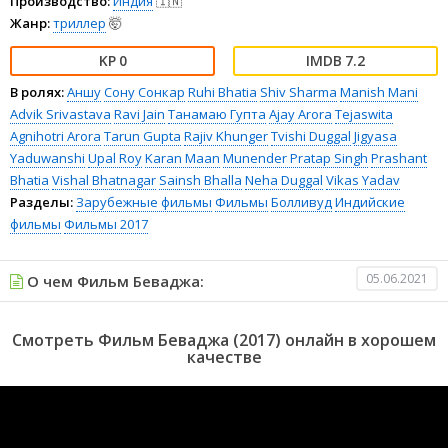
Производство:
Индия
🇮🇳
Жанр:
триллер
🤯
0
7.2
В ролях:
Аншу
Сону Сонкар
Ruhi Bhatia
Shiv Sharma
Manish Mani
Advik Srivastava
Ravi Jain
Танамаю Гупта
Ajay Arora
Tejaswita
Agnihotri Arora
Tarun Gupta
Rajiv Khunger
Tvishi Duggal
Jigyasa
Yaduwanshi
Upal Roy
Karan Maan
Munender Pratap Singh
Prashant
Bhatia
Vishal Bhatnagar
Sainsh Bhalla
Neha Duggal
Vikas Yadav
Разделы:
Зарубежные фильмы
Фильмы
Болливуд
Индийские
фильмы
Фильмы 2017
05.06.2021
О чем Фильм Беваджа:
Смотреть Фильм Беваджа (2017) онлайн в хорошем
качестве