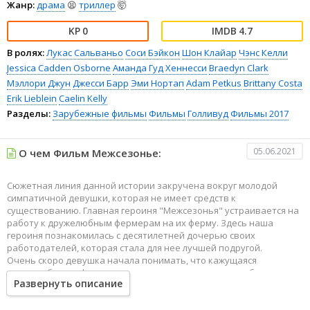
Жанр:
драма
😫
триллер
🤯
0
4.7
В ролях:
Лукас Сальваньо
Соси Бэйкон
Шон Клайар
Чэнс Келли
Jessica Cadden Osborne
Аманда Гуд Хеннесси
Braedyn Clark
Мэллори Джун
Джесси Барр
Эми Нортап
Adam Petkus
Brittany Costa
Erik Lieblein
Caelin Kelly
Разделы:
Зарубежные фильмы
Фильмы
Голливуд
Фильмы 2017
05.06.2021
О чем Фильм Межсезонье:
Сюжетная линия данной истории закручена вокруг молодой
симпатичной девушки, которая не имеет средств к
существованию. Главная героиня "Межсезонья" устраивается на
работу к дружелюбным фермерам на их ферму. Здесь наша
героиня познакомилась с десятилетней дочерью своих
работодателей, которая стала для нее лучшей подругой.
Очень скоро девушка начала понимать, что кажущаяся
дружелюбность фермеров - это всего лишь внешняя оболочка
Развернуть описание
нечто более страшного и пугающего. Оказывается, это
дружелюбная семейка имеет определенные недобрые