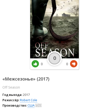
0
0
0
«Межсезонье» (2017)
Off Season
Год выхода:
2017
Режиссёр:
Robert Cole
Производство:
США
🇺🇸