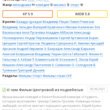
Жанр:
мелодрама
👫
комедия
🤪
мюзикл
🕺
спорт
⚽
5.9
5.8
В ролях:
Баадур Цуладзе
Владимир Пицек
Павел Ремезов
Владимир Зельдин
Валерий Кравченко
Михаил Калинкин
Зоя
Василькова
Алла Пугачёва
Аладдин Аббасов
Александр
Пономаренко
Нодар Пиранишвили
Сергей Артамонов
Борис
Ципурия
Сергей Кретов
Людмила Суворкина
И. Амелин
Аркадий
Арканов
Андрей Аврамов
Э. Бахрадзе
Александр Барыкин
Алексей Бояршинов
Владимир Тюрин
Шота Габелая
В. Фенин
Н.
Гильгнер
А. Кебам
П. Климентьев
М. Козонкин
Е. Лисов
Юрий
Машкин
Александр Пантелеев
А. Схимонин
О. Солодухов
В.
Тулянкин
Григорий Дунаев
Разделы:
Фильмы
Спорт
Фильмы стран СНГ
05.06.2021
О чем Фильм Центровой из поднебесья:
Музыкальная комедия о баскетбольной команде «Студент»,
которую возглавляет тренер Самсон Грозняк. Команда полна
амбиций, но ей не хватает хорошего центрового. Юрий Кулич-
Куликовский — обычный чабан, имеет блестящие природные