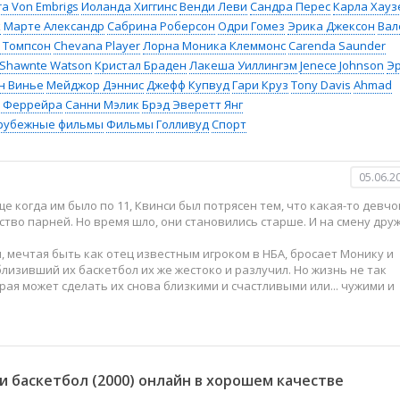
a Von Embrigs
Иоланда Хиггинс
Венди Леви
Сандра Перес
Карла Хауз
k
Марте Александр
Сабрина Роберсон
Одри Гомез
Эрика Джексон
Вал
 Томпсон
Chevana Player
Лорна Моника Клеммонс
Carenda Saunder
Shawnte Watson
Кристал Браден
Лакеша Уиллингэм
Jenece Johnson
Э
н Винье
Мейджор Дэннис
Джефф Купвуд
Гари Круз
Tony Davis
Ahmad
 Феррейра
Санни Мэлик
Брэд Эверетт Янг
рубежные фильмы
Фильмы
Голливуд
Спорт
05.06.2
ще когда им было по 11, Квинси был потрясен тем, что какая-то девч
ство парней. Но время шло, они становились старше. И на смену дру
и, мечтая быть как отец известным игроком в НБА, бросает Монику и
лизивший их баскетбол их же жестоко и разлучил. Но жизнь не так
рая может сделать их снова близкими и счастливыми или... чужими и
 баскетбол (2000) онлайн в хорошем качестве