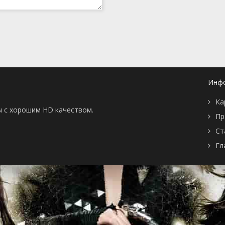
Инф
Ка
ы с хорошим HD качеством.
Пр
Ст
Гл