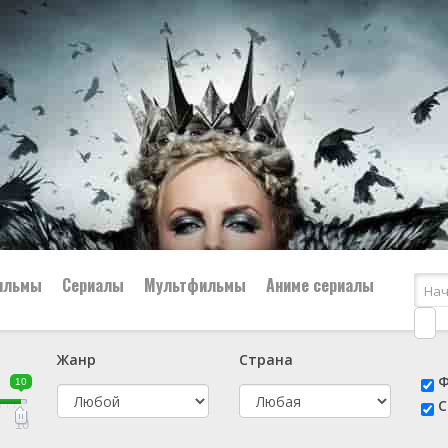
ильмы
Сериалы
Мультфильмы
Аниме сериалы
Жанр
Страна
е
📔 Биография
😎 Боевик
Ф
10
н
👨‍✈️ Военный
🕵️‍♂️ Детектив
С
й
📑 Документальный
😫 Драма
10