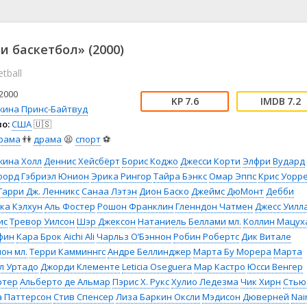
📖 История
🤪 Комедия
🎥 Короткометражка
🔪 Криминал
рама
🎼 Музыка
🧚‍♀️ Мультфильм
и баскетбол» (2000)
л
👨‍💼 Новости
🎒 Приключения
tball
ьное тв
👨‍👩‍👧‍👦 Семейный
⚽ Спорт
у
🤯 Триллер
😱 Ужасы
2000
7.6
7.2
астика
🤠 Фильм-нуар
🧝‍♂️ Фэнтези
жина Принс-Байтвуд
о:
США
🇺🇸
ония
рама
👫
драма
😫
спорт
⚽
жина Холл
Деннис Хейсбёрт
Борис Коджо
Джесси Корти
Элфри Вудард
форд
Гэбриэл Юнион
Эрика Рингор
Тайра Бэнкс
Омар Эппс
Крис Уорр
Гарри Дж. Ленникс
Санаа Лэтэн
Дион Баско
Джеймс ДюМонт
Дебби
ка Кэлхун
Аль Фостер
Рошон Франклин
Гленндон Чатмен
Джесс Уилл
ис
Тревор Уилсон
Шэр Джексон
Натаниель Беллами мл.
Коллин Мацух
фин
Кара Брок
Aichi Ali
Чарльз О’Бэннон
Робин Робертс
Дик Витале
он мл.
Терри Камминнгс
Андре Беллинджер
Марта Бу Морера
Марта
л Уртадо
Джорди Клементе
Leticia Oseguera
Мар Кастро
Юсси Венгер
ртер
Альберто де Альмар
Пэрис Х. Рукс
Хулио Ледезма
Чик Хирн
Стью
а Паттерсон
Стив Спенсер
Лиза Баркин Оксли
Мэдисон Дюверней
Nai