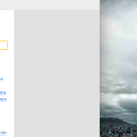
ен
ард
ара
robi