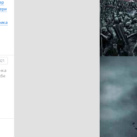
ер
ери
рика
021
онка
жбе