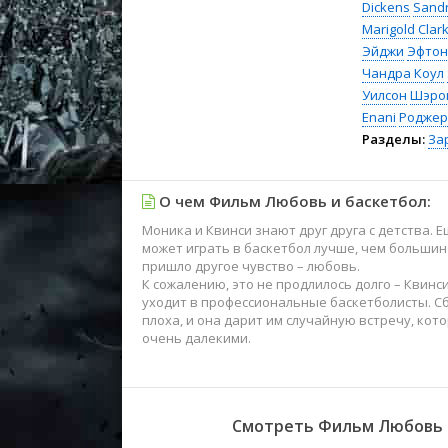
Dickens
Sandr
Marigold Clar
Эйджи
Эфтон
Чандра Коул
Уилсон
Шэро
Enani
Роджер
Разделы:
За
О чем Фильм Любовь и баскетбол:
Моника и Квинси знают друг друга с детства. Е
может играть в баскетбол лучше, чем большин
пришло другое чувство – любовь.
К сожалению, это не продлилось долго – Квинс
уходит в профессиональные баскетболисты. Сб
плоха, и она дарит им случайную встречу, кото
очень далекими.
Смотреть Фильм Любовь и