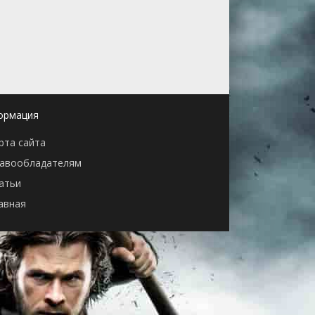
ормация
рта сайта
авообладателям
атьи
авная