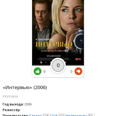
0
0
0
«Интервью» (2006)
Interview
Год выхода:
2006
Режиссёр:
Производство:
Канада
🇨🇦
США
🇺🇸
Нидерланды
🇳🇱