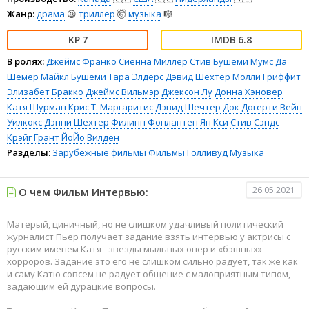
Жанр:
драма
😫
триллер
🤯
музыка
🎼
7
6.8
В ролях:
Джеймс Франко
Сиенна Миллер
Стив Бушеми
Мумс Да
Шемер
Майкл Бушеми
Тара Элдерс
Дэвид Шехтер
Молли Гриффит
Элизабет Бракко
Джеймс Вильмэр
Джексон Лу
Донна Хэновер
Катя Шурман
Крис Т. Маргаритис
Дэвид Шечтер
Док Догерти
Вейн
Уилкокс
Дэнни Шехтер
Филипп Фонлантен
Ян Кси
Стив Сэндс
Крэйг Грант
ЙоЙо Вилден
Разделы:
Зарубежные фильмы
Фильмы
Голливуд
Музыка
26.05.2021
О чем Фильм Интервью:
Матерый, циничный, но не слишком удачливый политический
журналист Пьер получает задание взять интервью у актрисы с
русским именем Катя - звезды мыльных опер и «бэшных»
хорроров. Задание это его не слишком сильно радует, так же как
и саму Катю совсем не радует общение с малоприятным типом,
задающим ей дурацкие вопросы.