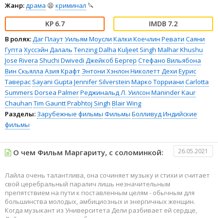
Жанр:
драма
😫
криминал
🔪
6.7
7.2
В ролях:
Даг Плаут
Уильям Моусли
Калки Коечлин
Ревати
Саяни
Гупта
Хуссэйн Далаль
Tenzing Dalha
Kuljeet Singh
Malhar Khushu
Jose Rivera
Shuchi Dwivedi
Джейкоб Бергер
Стефано Вильябона
Вин Скьялла
Азия Крафт
Энтони Хэнлон
Николетт Дехи
Еурис
Таверас
Sayani Gupta
Jennifer Silverstein
Марко Торриани
Carlotta
Summers
Dorsea Palmer
Реджинальд Л. Уилсон
Maninder Kaur
Chauhan
Tim Gauntt
Prabhtoj Singh
Blair Wing
Разделы:
Зарубежные фильмы
Фильмы
Болливуд
Индийские
фильмы
26.05.2021
О чем Фильм Маргариту, с соломинкой:
Лайла очень талантлива, она сочиняет музыку и стихи и считает
свой церебральный паралич лишь незначительным
препятствием на пути к поставленным целям - обычным для
большинства молодых, амбициозных и энергичных женщин.
Когда музыкант из Университета Дели разбивает ей сердце,