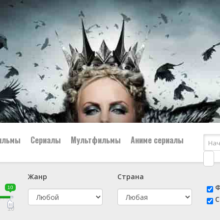
ильмы
Сериалы
Мультфильмы
Аниме сериалы
Жанр
Страна
е
📔 Биография
😎 Боевик
Ф
10
н
👨‍✈️ Военный
🕵️‍♂️ Детектив
С
й
📑 Документальный
😫 Драма
10