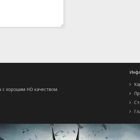
Инф
Ка
ы с хорошим HD качеством.
Пр
Ст
Гл