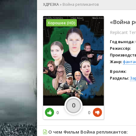
🎲 Игра
ХДРЕЗКА
»
Война репликантов
🎙 Концерт
👫 Мелод
«Война р
Хорошее (HD)
🕺 Мюзик
Replicant Te
👨‍💻 Реал
🎤 Ток-шо
Год выхода:
🧙‍♀️ Фант
Режиссёр:
Производств
🏅 Церем
Жанр:
фанта
В ролях:
Разделы:
За
0
0
0
О чем Фильм Война репликантов: