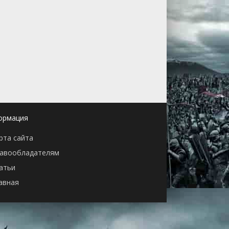
ормация
рта сайта
авообладателям
атьи
авная