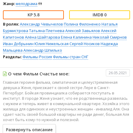
Жанр:
мелодрама
👫
5.8
0
В ролях:
Александр Чевычелов
Полина Филоненко
Наталья
Бурмистрова
Татьяна Плетнева
Алексей Завьялов
Алексей
Капитонов
Алёна Шайтарова
Елена Калинина
Николай Смирнов
Иван Добрынин
Юлия Нижельская
Сергей Носиков
Надежда
Мальцева
Александр Шпилько
Разделы:
Фильмы
Россия
Фильмы стран СНГ
26.05.2021
О чем Фильм Счастье мое:
Главная героиня фильма, симпатичная и целеустремленная
девушка Женя, приезжает к своей сестре Лере в Санкт-
Петербург. Бойкая провинциалка собирается поступать в
институт. В городе Женя узнает, что ее родственница развелась
с мужем и теперь живет в коммунальной квартире. Хозяйка этого
жилища для одиноких и неустроенных женщин - инвалид Аля. Она
сдает часть своей большой квартиры не ради денег, больная Аля
хочет быть кому-то нужной и полезной.
Развернуть описание
Квартирантки живут одной большой и дружной семьей, в