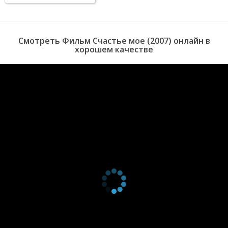
которую и попадает наша героиня. Веселой и энергичной
Евгении теперь не до учебы в ВУЗе, главное для нее - устроить
личную жизнь своих новых подружек. И у девушки это
обязательно получится!
Смотреть Фильм Счастье мое (2007) онлайн в
хорошем качестве