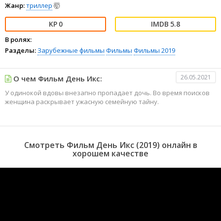
Жанр:
триллер
🤯
0
5.8
В ролях:
Разделы:
Зарубежные фильмы
Фильмы
Фильмы 2019
26.05.2021
О чем Фильм День Икс:
У одинокой вдовы внезапно пропадает дочь. Во время поисков
женщина раскрывает ужасную семейную тайну.
Смотреть Фильм День Икс (2019) онлайн в
хорошем качестве