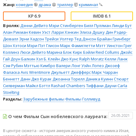
Жанр:
комедия
🤪
драма
😫
триллер
🤯
криминал
🔪
6.9
6.1
В ролях:
Дэнни ДеВито
Мэри Стинберген
Билл Пуллман
Линди Бут
Алан Рикман
Кевин Уэст
Ларри Хэнкин
Элиза Душку
Дин Рэдер-
Дювалл
Эрни Хадсон
Трейси Уолтер
Тед Дэнсон
Брайан Гринберг
Шон Хэтоси
Мэри Пэт Глисон
Марк Фамиглетти
Мэтт Уинстон
Грег
Коллинз
Люси ДеВито
Марина Блэк
Кирк Бэйли
Reid Collums
Джойс
Гай
Доун Балкин
Хэл Б. Клейн
Джо Кунс
Ralph Moratz
Келли Ланж
Сэм Рубин
Мэттью Кимбро
Валери Лонг
Уэйн Лопез
Джозеф
Фаласка
Avis Wrentmore
Джульетт Джефферс
Марк Чарран
Беннетт Данн
Джо Курак
Джоанна Торелл
Даника Куинн
Стюарт
Силверман
Майкл Бэттл
Rashad Chambers
Тиффани Дауни
Carla
Stoelting
Разделы:
Зарубежные фильмы
Фильмы
Голливуд
26.05.2021
О чем Фильм Сын нобелевского лауреата:
В центре сюжета - история американского ученого-химика Илая,