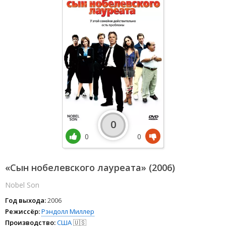
0
0
0
«Сын нобелевского лауреата» (2006)
Nobel Son
Год выхода:
2006
Режиссёр:
Рэндолл Миллер
Производство:
США
🇺🇸