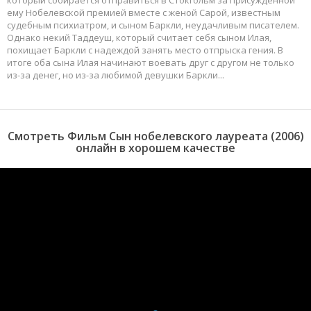
который собирается отправиться в Стокгольм за присужденной
ему Нобелевской премией вместе с женой Сарой, известным
судебным психиатром, и сыном Баркли, неудачливым писателем.
Однако некий Таддеуш, который считает себя сыном Илая,
похищает Баркли с надеждой занять место отпрыска гения. В
итоге оба сына Илая начинают воевать друг с другом не только
из-за денег, но из-за любимой девушки Баркли...
Смотреть Фильм Сын нобелевского лауреата (2006)
онлайн в хорошем качестве