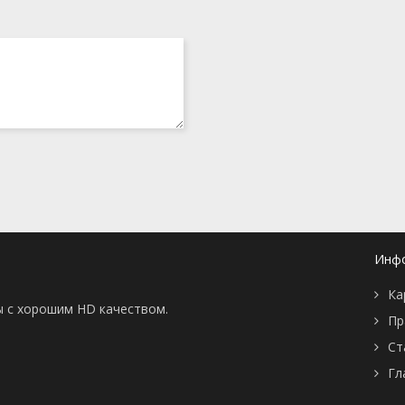
Инф
Ка
ы с хорошим HD качеством.
Пр
Ст
Гл