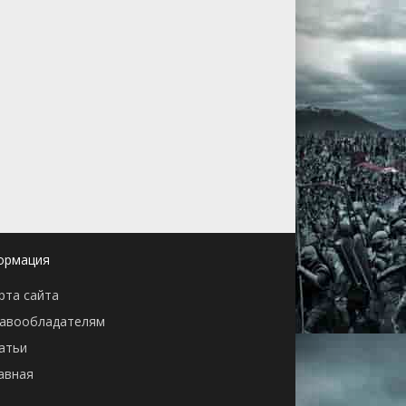
ормация
рта сайта
авообладателям
атьи
авная