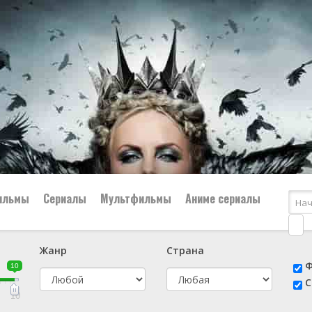
ильмы
Сериалы
Мультфильмы
Аниме сериалы
Жанр
Страна
е
📔 Биография
😎 Боевик
Ф
10
н
👨‍✈️ Военный
🕵️‍♂️ Детектив
С
й
📑 Документальный
😫 Драма
10