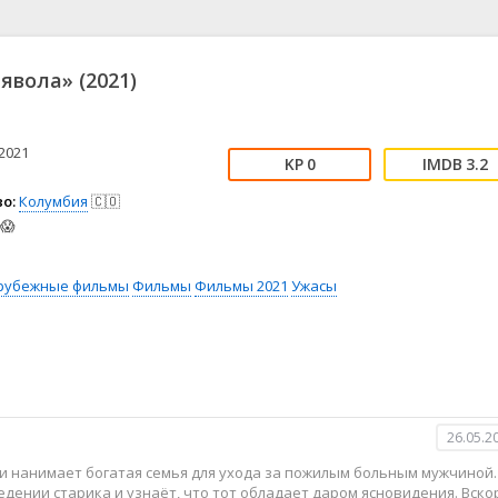
📖 История
🤪 Комедия
🎥 Короткометражка
🔪 Криминал
рама
🎼 Музыка
🧚‍♀️ Мультфильм
явола» (2021)
л
👨‍💼 Новости
🎒 Приключения
ьное тв
👨‍👩‍👧‍👦 Семейный
⚽ Спорт
у
🤯 Триллер
😱 Ужасы
2021
0
3.2
астика
🤠 Фильм-нуар
🧝‍♂️ Фэнтези
о:
Колумбия
🇨🇴
ония
😱
рубежные фильмы
Фильмы
Фильмы 2021
Ужасы
26.05.2
 нанимает богатая семья для ухода за пожилым больным мужчиной.
дении старика и узнаёт, что тот обладает даром ясновидения. Вско