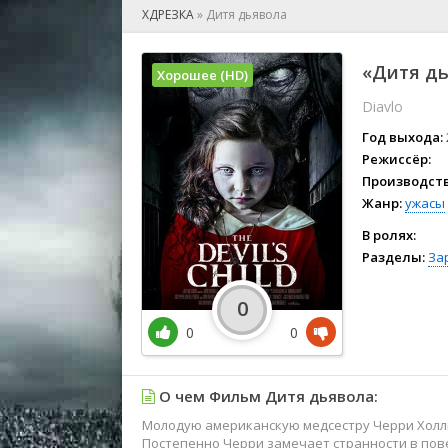
🎲 Игра
ХДРЕЗКА
»
Дитя дьявола
🎙 Концерт
👫 Мелод
«Дитя дь
Хорошее (HD)
🕺 Мюзик
Diavlo
👨‍💻 Реал
🎤 Ток-шо
Год выхода:
🧙‍♀️ Фант
Режиссёр:
Производств
🏅 Церем
Жанр:
ужасы
В ролях:
Разделы:
За
0
0
0
О чем Фильм Дитя дьявола:
Молодую американскую медсестру Черри Холли
Постепенно Черри замечает странности в пове