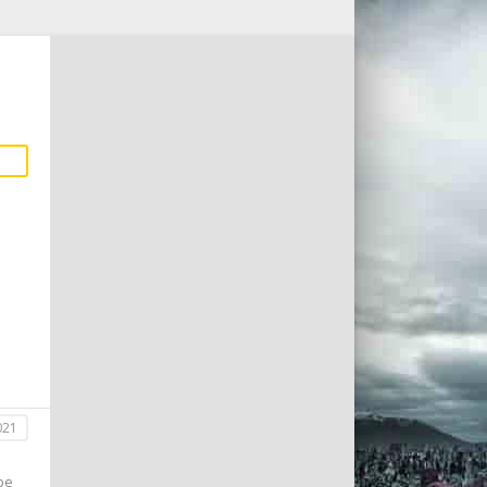
021
ре