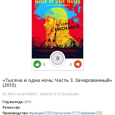
0
0
0
«Тысяча и одна ночь: Часть 3. Зачарованный»
(2015)
As Mil e Uma Noites - Volume 3: O Encantado
Год выхода:
2015
Режиссёр:
Производство:
Франция
🇫🇷
Португалия
🇵🇹
Германия
🇩🇪