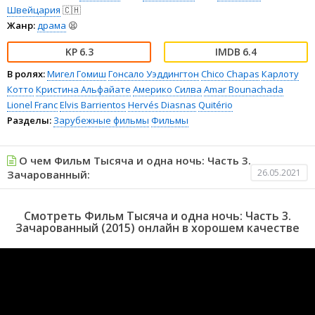
Швейцария
🇨🇭
Жанр:
драма
😫
6.3
6.4
В ролях:
Мигел Гомиш
Гонсало Уэддингтон
Chico Chapas
Карлоту
Котто
Кристина Альфайате
Америко Силва
Amar Bounachada
Lionel Franc
Elvis Barrientos
Hervés Diasnas
Quitério
Разделы:
Зарубежные фильмы
Фильмы
О чем Фильм Тысяча и одна ночь: Часть 3.
26.05.2021
Зачарованный:
Смотреть Фильм Тысяча и одна ночь: Часть 3.
Зачарованный (2015) онлайн в хорошем качестве