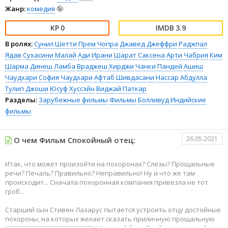
Жанр:
комедия
🤪
0
3.9
В ролях:
Сунил Шетти
Прем Чопра
Джавед Джеффри
Раджпал
Ядав
Сухасини Малай
Ади Ирани
Шарат Саксена
Арти Чабрия
Ким
Шарма
Динеш Ламба
Враджеш Хирджи
Чанки Пандей
Ашиш
Чаудхари
София Чаудхари
Афтаб Шивдасани
Нассар Абдулла
Тулип Джоши
Юсуф Хуссэйн
Виджай Паткар
Разделы:
Зарубежные фильмы
Фильмы
Болливуд
Индийские
фильмы
26.05.2021
О чем Фильм Спокойный отец:
Итак, что может произойти на похоронах? Слезы? Прощальные
речи? Печаль? Правильно? Неправильно! Ну и что же там
происходит... Сначала похоронная компания привезла не тот
гроб...
Старший сын Стивен Лазарус пытается устроить отцу достойные
похороны, на которых желает сказать приличную прощальную