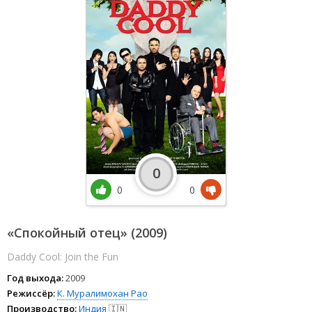
0
0
0
«Спокойный отец» (2009)
Daddy Cool: Join the Fun
Год выхода:
2009
Режиссёр:
К. Муралимохан Рао
Производство:
Индия
🇮🇳