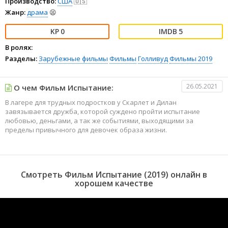
Производство:
США
🇺🇸
Жанр:
драма
😫
0
5
В ролях:
Разделы:
Зарубежные фильмы
Фильмы
Голливуд
Фильмы 2019
26.05.2021
О чем Фильм Испытание:
В лагере для трудных подростков у Скарлет и Дилан
завязывается дружба, которой суждено пройти испытание
любовью, деньгами, а так же событиями, выходящими за
пределы привычного для девочек образа жизни.
Смотреть Фильм Испытание (2019) онлайн в
хорошем качестве