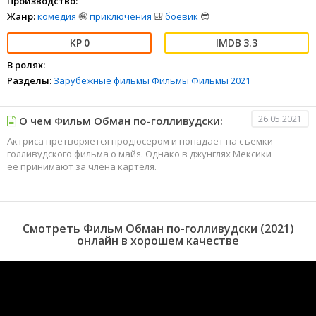
Производство:
Жанр:
комедия
🤪
приключения
🎒
боевик
😎
0
3.3
В ролях:
Разделы:
Зарубежные фильмы
Фильмы
Фильмы 2021
26.05.2021
О чем Фильм Обман по-голливудски:
Актриса претворяется продюсером и попадает на съемки
голливудского фильма о майя. Однако в джунглях Мексики
ее принимают за члена картеля.
Смотреть Фильм Обман по-голливудски (2021)
онлайн в хорошем качестве