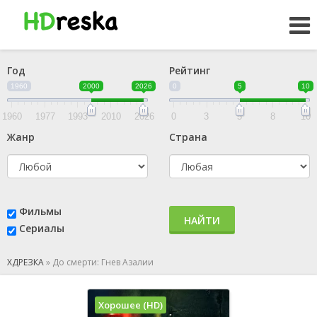
Год
Рейтинг
1960
2000
2026
0
5
10
1960
1977
1993
2010
2026
0
3
5
8
10
Жанр
Страна
Фильмы
НАЙТИ
Сериалы
ХДРЕЗКА
»
До смерти: Гнев Азалии
Хорошее (HD)