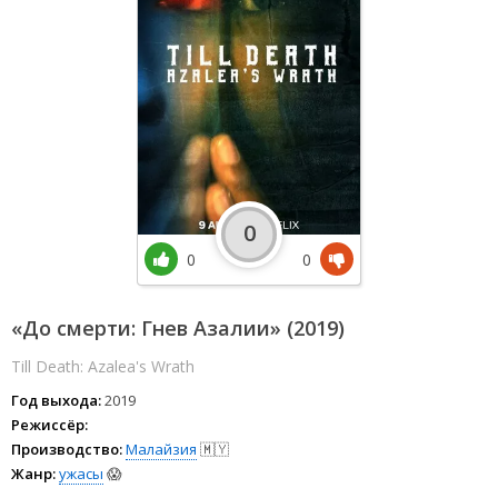
0
0
0
«До смерти: Гнев Азалии» (2019)
Till Death: Azalea's Wrath
Год выхода:
2019
Режиссёр:
Производство:
Малайзия
🇲🇾
Жанр:
ужасы
😱