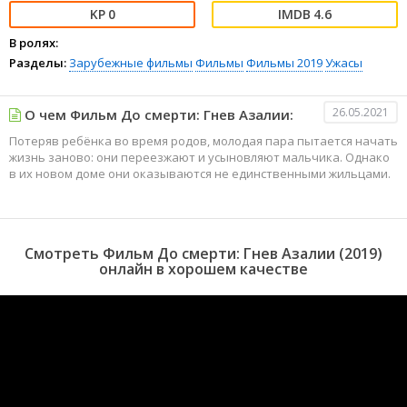
0
4.6
В ролях:
Разделы:
Зарубежные фильмы
Фильмы
Фильмы 2019
Ужасы
26.05.2021
О чем Фильм До смерти: Гнев Азалии:
Потеряв ребёнка во время родов, молодая пара пытается начать
жизнь заново: они переезжают и усыновляют мальчика. Однако
в их новом доме они оказываются не единственными жильцами.
Смотреть Фильм До смерти: Гнев Азалии (2019)
онлайн в хорошем качестве