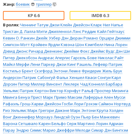
Жанр:
боевик
😎
триллер
🤯
6.6
6.3
В ролях:
Ченнинг Татум
Джои Клейн
Джейсон Кларк
Нил Напье
Тристан Д. Лалла
Мэгги Джилленхол
Лэнс Реддик
Кайл Гейтхаус
Кевин О. Ранкин
Джейк Уэбер
Дэн Дюран
Романо Орцари
Джимми
Симпсон
Мэтт Крэйвен
Ярдли Кэвэна
Шон Кэмпбелл
Нина Лорен
Дэвид Джонс
Ричард Дженкинс
Джейми Фокс
Джеймс Вудс
Дэн Ши
Питер Джекобсон
Андреас Апергис
Гарсель Бове
Николас Райт
Майкл Мерфи
Лени Паркер
Джои Кинг
Рашель Лефевр
Патрик
Костильо
Брент Скэгфорд
Энтони Лемке
Фридерик Жиль
Брук
Андерсон
Патрик Сабонгуй
Фальк Хеншел
Кваси Сонгуи
Карл
Дорсин
Питер Миллер
Винсент Леклерк
Чад Коннелл
Барбара
Уильямс
Патрик Кертон
Виктор Корнфут
Ральф Проспер
Мизинга
Мвинга
Бенуа Прист
Марк Примо
Максим Лаферрье
Ален Мусси
Рафаэль Грош-Харви
Джейсон Госби
Лори Грэхэм
Саймон Нортвуд
Риз Уильямс
Марк Грегори Дажэне
Марк Энтони Крупа
Холден
Вонг
Дженнифер Морхауз
Линдсэй Оуэн Пьер
Бен Манкевич
Варона Сетшвало
Карен Бельфо
Серж Мартино
Лорин Адриан
Парау
Эндрю Симмс
Марио Джеффри
Мелоди Симар
Дэн Бингхэм