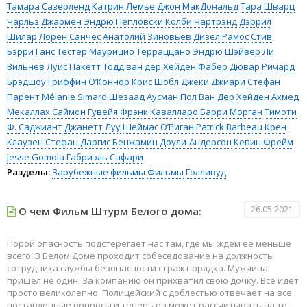
Тамара Сазерленд
Катрин Лемье
Джон МакДональд
Тара Шварц
Чарльз Джармен
Эндрю Пепловски
Колби Чартрэнд
Дэррил
Шилар
Лорен Санчес
Анатолий Зиновьев
Дизел Рамос
Стив
Бэрри
Ганс Тестер
Маурицио Терраццано
Эндрю Шэйвер
Ли
Вильнёв
Луис Пакетт
Тодд ван дер Хейден
Фабер Дювар
Ричард
Брэдшоу
Гриффин О’Коннор
Крис Шобл
Джеки Джиари
Стефан
Парент
Mélanie Simard
Шезаад Аусман
Пол Ван Дер Хейден
Ахмед
Мекаллах
Саймон Гувейя
Фрэнк Кавалларо
Барри Морган
Тимоти
Ф. Саджиант
Джанетт Луу
Шеймас О’Риган
Patrick Barbeau
Крен
Клаузен
Стефан Даргис
Бенжамин Доули-Андерсон
Кевин Фрейм
Jesse Gomola
Габриэль Сафари
Разделы:
Зарубежные фильмы
Фильмы
Голливуд
26.05.2021
О чем Фильм Штурм Белого дома:
Порой опасность подстерегает нас там, где мы ждем ее меньше
всего. В Белом Доме проходит собеседование на должность
сотрудника службы безопасности страж порядка. Мужчина
пришел не один. За компанию он прихватил свою дочку. Все идет
просто великолепно. Полицейский с доблестью отвечает на все
поставленные вопросы и теперь он может рассчитывать на то,