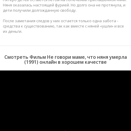
Няня оказалась настоящей фурией. Но долго она не протянула, и
дети получили долгожданную свободу.
После заметания следов у них остается только одна забота -
средства к существованию, так как вместе с няней «ушли» и все
их деньги.
Смотреть Фильм Не говори маме, что няня умерла
(1991) онлайн в хорошем качестве