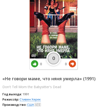
0
0
0
«Не говори маме, что няня умерла» (1991)
Don't Tell Mom the Babysitter's Dead
Год выхода:
1991
Режиссёр:
Стивен Херек
Производство:
США
🇺🇸