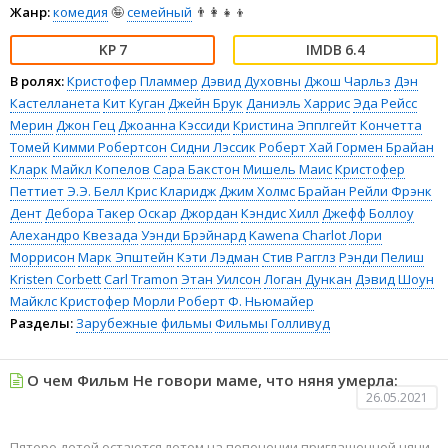
Жанр:
комедия
🤪
семейный
👨‍👩‍👧‍👦
7
6.4
В ролях:
Кристофер Пламмер
Дэвид Духовны
Джош Чарльз
Дэн
Кастелланета
Кит Куган
Джейн Брук
Даниэль Харрис
Эда Рейсс
Мерин
Джон Гец
Джоанна Кэссиди
Кристина Эпплгейт
Кончетта
Томей
Кимми Робертсон
Сидни Лэссик
Роберт Хай Гормен
Брайан
Кларк
Майкл Копелов
Сара Бакстон
Мишель Маис
Кристофер
Петтиет
Э.Э. Белл
Крис Кларидж
Джим Холмс
Брайан Рейли
Фрэнк
Дент
Дебора Такер
Оскар Джордан
Кэндис Хилл
Джефф Боллоу
Алехандро Квезада
Уэнди Брэйнард
Kawena Charlot
Лори
Моррисон
Марк Эпштейн
Кэти Лэдман
Стив Рагглз
Рэнди Пелиш
Kristen Corbett
Carl Tramon
Этан Уилсон
Логан Дункан
Дэвид Шоун
Майклс
Кристофер Морли
Роберт Ф. Ньюмайер
Разделы:
Зарубежные фильмы
Фильмы
Голливуд
О чем Фильм Не говори маме, что няня умерла:
26.05.2021
Пятеро детей остаются летом на попечении приглашенной няни.