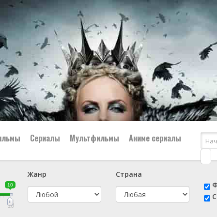
ильмы
Сериалы
Мультфильмы
Аниме сериалы
Жанр
Страна
е
📔 Биография
😎 Боевик
Ф
10
н
👨‍✈️ Военный
🕵️‍♂️ Детектив
С
й
📑 Документальный
😫 Драма
10