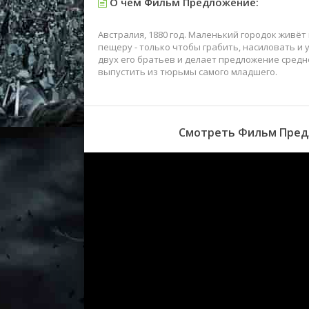
О чем Фильм Предложение:
Австралия, 1880 год. Маленький городок живёт 
пещеру - только чтобы грабить, насиловать и 
двух его братьев и делает предложение средне
выпустить из тюрьмы самого младшего.
Смотреть Фильм Предл