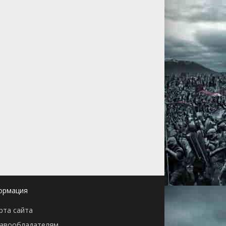
ормация
рта сайта
авообладателям