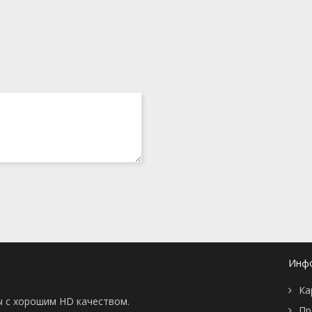
Инф
Ка
ы с хорошим HD качеством.
Пр