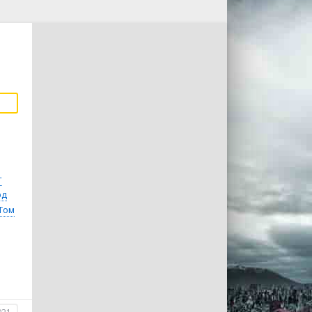
т
рд
Том