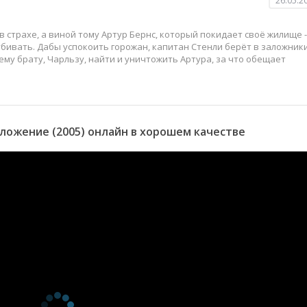
26.05.2
в страхе, а виной тому Артур Бернс, который покидает своё жилище -
убивать. Дабы успокоить горожан, капитан Стенли берёт в заложник
му брату, Чарльзу, найти и уничтожить Артура, за что обещает
ожение (2005) онлайн в хорошем качестве