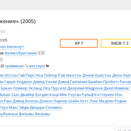
📖 История
🤪 Комедия
🎥 Короткометражка
🔪 Криминал
рама
🎼 Музыка
🧚‍♀️ Мультфильм
ение» (2005)
л
👨‍💼 Новости
🎒 Приключения
ion
ьное тв
👨‍👩‍👧‍👦 Семейный
⚽ Спорт
у
🤯 Триллер
😱 Ужасы
2005
7
7.3
астика
🤠 Фильм-нуар
🧝‍♂️ Фэнтези
жон Хиллкоут
о:
Великобритания
🇬🇧
ония
🇺
😫
криминал
🔪
вестерн
🐎
ли Уотсон
Гай Пирс
Ноа Тейлор
Рэй Уинстон
Дэнни Хьюстон
Джон Хёр
ан
Гарри Уоддэлл
Дэвид Уэнэм
Дэвид Галпилил
Брайан Пробетс
Рича
 Бркич
Оливер Экланд
Леа Пурселл
Джереми Мадрона
Джей Мамиак
Льюис
Сью Двайер
Богдан Коца
Мик Роуган
Ральф Коттерилл
Иэн
рл Раш
Дэвид Вэллон
Дэниэл Паркер
Шэйн Уотт
Лэнс Медлин
Родни
Роуз
Макс Эйдж
Джерри Соломон
рубежные фильмы
Фильмы