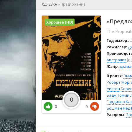
🎲 Игра
ХДРЕЗКА
»
Предложение
🎙 Концерт
👫 Мелод
«Предлож
Хорошее (HD)
🕺 Мюзик
The Proposit
👨‍💻 Реал
🎤 Ток-шо
Год выхода:
🧙‍♀️ Фант
Режиссёр:
Д
Производств
🏅 Церем
Австралия
🇦
Жанр:
драма
В ролях:
Эми
Роберт Морг
Уилсон
Борис
Бадж
Томми 
0
Гардинер
Ка
0
0
Бошман
Нед 
Разделы:
За