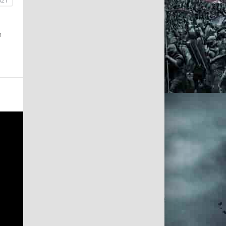
021
и