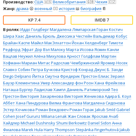
Производство:
США
🇺🇸
Великобритания
🇬🇧
Чехия
🇨🇿
Жанр:
драма
😫
военный
👨‍✈️
история
📖
биография
📔
7.4
7
В ролях:
Иддо Голдберг
Магдалена Лямпарская
Горан Костич
Шира Хаас
Даниэль Брюль
Джессика Честейн
Вальдемар Кобус
Брайан Каспе
Майкл МакЭлхаттон
Йохан Хелденберг
Тимоти
Редфорд
Эфрат Дор
Вэл Малоку
Марта Иссова
Ясмин Канли
Вацлав Неужил
Алёна Михулова
Арност Голдфлам
Мартин
Хофманн
Мариан Митас
Радослав Чембржинский
Яромир Носек
Славко Собин
Петра Бучкова
Кристоф Конрад
Джунс Б. Захди
Diego Delpiano
Йитка Смутна
Фредерик Престон
Елиас Зераел
Бауэр
Клементина Умер
Александер фон Роон
Хана Фрейкова
Наташа Бургер
Ладислав Хампл
Даниель Ратиморский
Тео
Престон
Виктория Захарянова
Виктория Женикова
Адира Б. Коул
Аббет
Хана Пиндурова
Вилма Франтова
Магдалена Сидонова
Эстер Кочикова
Роман Веждовеч
Роман Горак
Jakub Smíd
Gabriel
Cohen
Josef Gurunz
Miliana Lenak
Жан Словак
Ярослав Ачаб
Хайдлер
Michael Dushinsky
Shumi Berkowitz
Daniel Sidon
Анна
Фиалова
Marek Hula
Harry Thompson
Stepánka Fingerhutová
Jakub