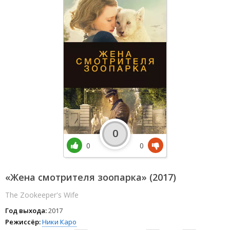
0
0
0
«Жена смотрителя зоопарка» (2017)
The Zookeeper's Wife
Год выхода:
2017
Режиссёр:
Ники Каро