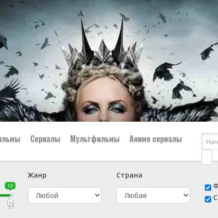
ильмы
Сериалы
Мультфильмы
Аниме сериалы
Жанр
Страна
е
📔 Биография
😎 Боевик
Ф
10
н
👨‍✈️ Военный
🕵️‍♂️ Детектив
С
й
📑 Документальный
😫 Драма
10