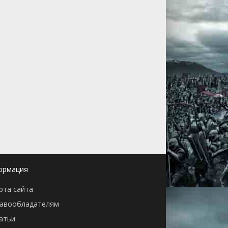
ормация
рта сайта
авообладателям
атьи