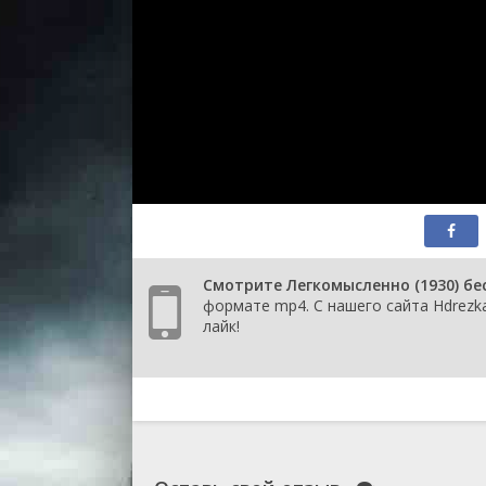
Смотрите Легкомысленно (1930) бе
формате mp4. С нашего сайта Hdrezk
лайк!