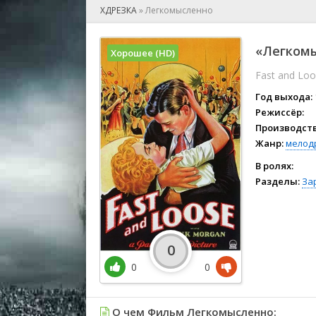
🎲 Игра
ХДРЕЗКА
»
Легкомысленно
🎙 Концерт
👫 Мелод
«Легкомы
Хорошее (HD)
🕺 Мюзик
Fast and Lo
👨‍💻 Реал
🎤 Ток-шо
Год выхода:
🧙‍♀️ Фант
Режиссёр:
Производств
🏅 Церем
Жанр:
мелод
В ролях:
Разделы:
За
0
0
0
О чем Фильм Легкомысленно: