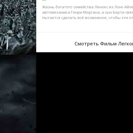
Жизнь богатого семейства Ленокс из Лонг-Айле
автомеханика Генри Моргана, а сын Берти связ
пытается сделать всё возможное, чтобы эти о
Смотреть Фильм Легком