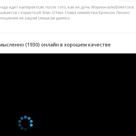
нда идет наперекосяк после того, как их дочь Мэрион влюбляется в
ывается с хористкой Элис О'Нил. Глава семейства Бронсон Ленокс
тношения не зашли слишком далеко.
ысленно (1930) онлайн в хорошем качестве