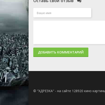
Оставь свой отзыв
ДОБАВИТЬ КОММЕНТАРИЙ
© "ХДРЕЗКА" - на сайте 128920 кино картин