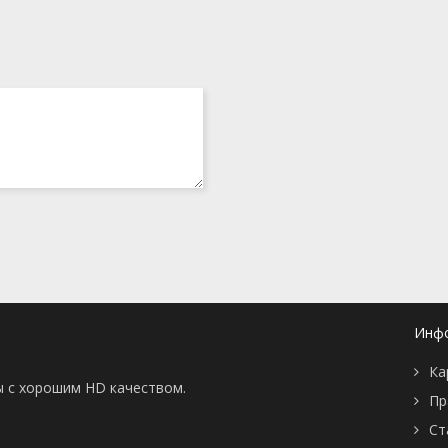
Инф
Ка
ы с хорошим HD качеством.
Пр
Ст