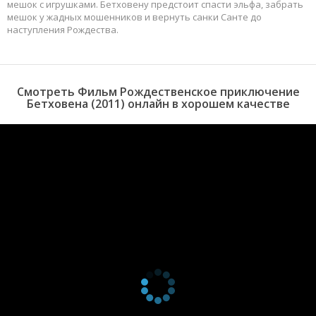
мешок с игрушками. Бетховену предстоит спасти эльфа, забрать
мешок у жадных мошенников и вернуть санки Санте до
наступления Рождества.
Смотреть Фильм Рождественское приключение
Бетховена (2011) онлайн в хорошем качестве