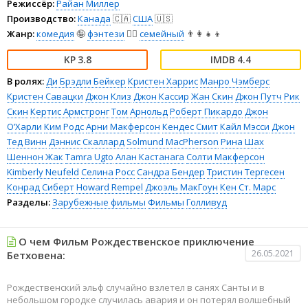
Режиссёр:
Райан Миллер
Производство:
Канада
🇨🇦
США
🇺🇸
Жанр:
комедия
🤪
фэнтези
🧝‍♂️
семейный
👨‍👩‍👧‍👦
3.8
4.4
В ролях:
Ди Брэдли Бейкер
Кристен Харрис
Манро Чэмберс
Кристен Савацки
Джон Клиз
Джон Кассир
Жан Скин
Джон Путч
Рик
Скин
Кертис Армстронг
Том Арнольд
Роберт Пикардо
Джон
О’Харли
Ким Родс
Арни Макферсон
Кендес Смит
Кайл Мэсси
Джон
Тед Винн
Дэннис Скаллард
Solmund MacPherson
Рина Шах
Шеннон Жак
Tamra Ugto
Алан Кастанага
Солти Макферсон
Kimberly Neufeld
Селина Росс
Сандра Бендер
Тристин Тергесен
Конрад Сиберт
Howard Rempel
Джоэль МакГоун
Кен Ст. Марс
Разделы:
Зарубежные фильмы
Фильмы
Голливуд
О чем Фильм Рождественское приключение
26.05.2021
Бетховена:
Рождественский эльф случайно взлетел в санях Санты и в
небольшом городке случилась авария и он потерял волшебный