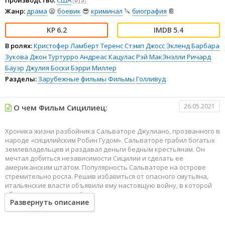
Жанр:
драма
😫
боевик
😎
криминал
🔪
биография
📔
6.2
5.4
В ролях:
Кристофер Ламберт
Теренс Стэмп
Джосс Экленд
Барбара
Зукова
Джон Туртурро
Андреас Кацулас
Рэй МакЭнэлли
Ричард
Бауэр
Джулия Боски
Бэрри Миллер
Разделы:
Зарубежные фильмы
Фильмы
Голливуд
26.05.2021
О чем Фильм Сицилиец:
Хроника жизни разбойника Сальваторе Джулиано, прозванного в
народе «сицилийским Робин Гудом». Сальваторе грабил богатых
землевладельцев и раздавал деньги бедным крестьянам. Он
мечтал добиться независимости Сицилии и сделать ее
американским штатом. Популярность Сальваторе на острове
стремительно росла. Решив избавиться от опасного смутьяна,
итальянские власти объявили ему настоящую войну, в которой
объединили усилия мафия, церковь и государство...
Развернуть описание