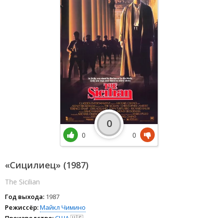
0
0
0
«Сицилиец» (1987)
The Sicilian
Год выхода:
1987
Режиссёр:
Майкл Чимино
Производство:
США
🇺🇸