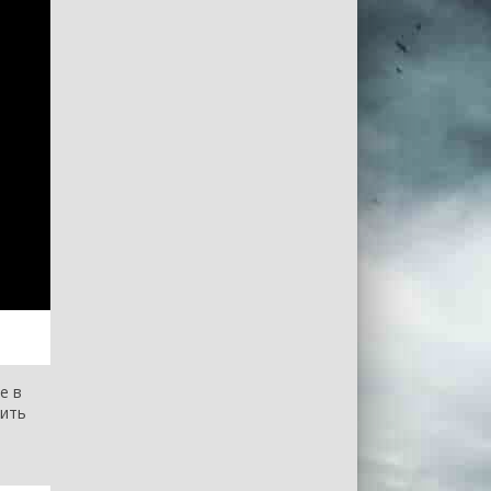
е в
вить