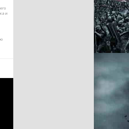
его
ка и
ую