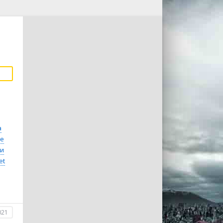
а
ье
ти
et
021