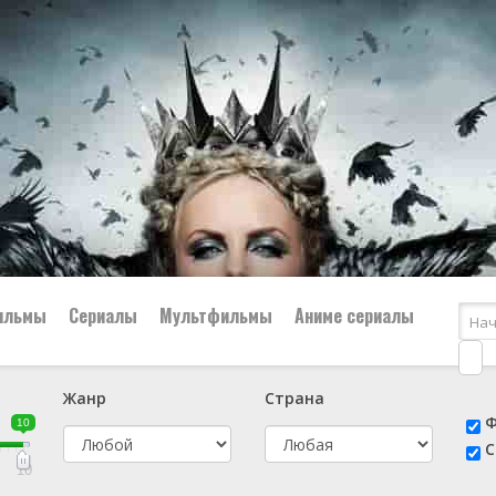
ильмы
Сериалы
Мультфильмы
Аниме сериалы
Жанр
Страна
е
📔 Биография
😎 Боевик
Ф
10
н
👨‍✈️ Военный
🕵️‍♂️ Детектив
С
й
📑 Документальный
😫 Драма
10