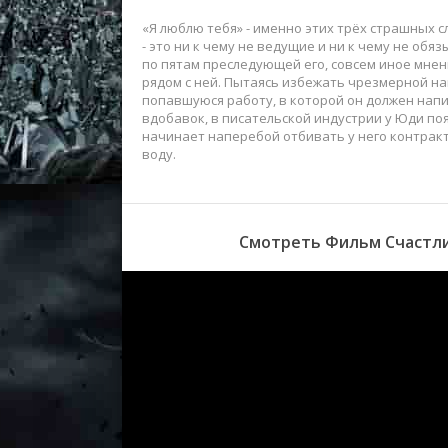
«Я люблю тебя» - именно этих трёх страшных 
- это ни к чему не ведущие и ни к чему не обя
по пятам преследующей его, совсем иное мнени
рядом с ней. Пытаясь избежать чрезмерной н
попавшуюся работу, в которой он должен нап
вдобавок, в писательской индустрии у Юди по
начинает наперебой отбивать у него контрак
воду.
Смотреть Фильм Счастли