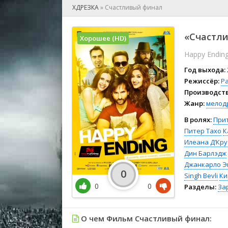
🎲 Игра
ХДРЕЗКА
»
Счастливый финал
🎙 Концерт
👫 Мелод
«Счастли
Хорошее (HD)
🕺 Мюзик
Happy Endin
👨‍💻 Реал
🎤 Ток-шо
Год выхода:
🧙‍♀️ Фант
Режиссёр:
Р
Производств
🏅 Церем
Жанр:
мелод
В ролях:
При
Питер Тахо
К
Илеана Д’Кру
Дин Барлэдж
Джанкарло Э
0
Singh Bevli
Ки
0
0
Разделы:
За
О чем Фильм Счастливый финал: