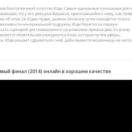
слов боится вечный холостяк Юди. Самые идеальные отношения для н
зывающие. Но у его девушки Вишакхи, присосавшейся к нему, как пияв
е об этом. Её Юдик-Чудик, должен 24 часа в сутки находится только
авязчивости ненормальной подружки, Юди берётся за первую
исать сценарий для помешанного на ромкомах Армана-джи. Ко всему
является обаятельная конкурентка Ачал, которая путём афёры,
ты. Юди решает сдружиться с ней, дабы вывести мошенницу на чист
вый финал (2014) онлайн в хорошем качестве