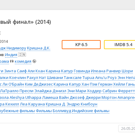
📖 История
🤪 Комедия
🎥 Короткометражка
🔪 Криминал
рама
🎼 Музыка
🧚‍♀️ Мультфильм
вый финал» (2014)
л
👨‍💼 Новости
🎒 Приключения
g
ьное тв
👨‍👩‍👧‍👦 Семейный
⚽ Спорт
у
🤯 Триллер
😱 Ужасы
2014
6.5
5.4
астика
🤠 Фильм-нуар
🧝‍♂️ Фэнтези
адж Нидимору
Кришна Д.К.
о:
Индия
🇮🇳
ония
рама
👫
комедия
🤪
ти Зинта
Саиф Али Кхан
Карина Капур
Говинда
Илеана
Ранвир Шори
алки Коечлин
Рахул Нат
Шивани Танксале
Tupua Ainu'u
Роуз Энн Неп
с
Ли О’Брайн
Ким ДеДжизес
Карина Капур Хан
Пэм Герман
Хейли Ган
ЛаТралло Пресли
Элайджа Дэниэл
Эни Мари Ходдер
Сабрин Феррет
вола
Aleshya Uthappa
Ламеша Вайн
Джозеф Джерри Мортон
Amanpre
ра Кехилл
Леа Каруана
Кришна Д.
Эндрю Книбоун
рубежные фильмы
Фильмы
Болливуд
Индийские фильмы
26.05.2