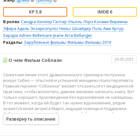
Жанр:
драма
😫
триллер
🤯
5.8
6
В ролях:
Сандра Хюллер
Гаспар Ульель
Лорэ Кэлами
Виржини
Эфира
Адель Экзаркопулос
Нильс Шнайдер
Поль Ами
Артур
Харари
Adrien Bellemare
Jeane Arra-Bellanger
Разделы:
Зарубежные фильмы
Фильмы
Фильмы 2019
26.05.2021
О чем Фильм Соблазн:
Сюжетная линия этого драматического триллера построена
вокруг Сибил — опытной и успешной женщины-психотерапевта.
Главная героиня "Соблазна" желает отказаться от медицинской
практики, чтобы воплотить давнее желание написать книгу. Вот
только хорошего произведения без вдохновения не напишешь.
В тот момент, когда ей будет так нужно вдохновение, рядом
окажется юная актриса Марго, ищущая помощи и поддержки.
Сибил, очарованная новой пациенткой, будет все глубже
Развернуть описание
погружаться в чужую историю, не замечая, как ее собственная
жизнь перевернется с ног на голову.