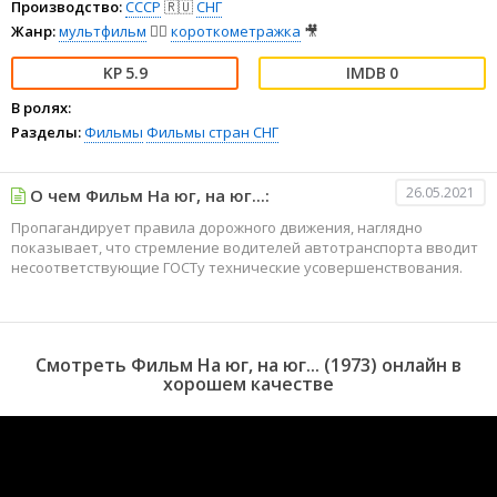
Производство:
СССР
🇷🇺
СНГ
Жанр:
мультфильм
🧚‍♀️
короткометражка
🎥
5.9
0
В ролях:
Разделы:
Фильмы
Фильмы стран СНГ
26.05.2021
О чем Фильм На юг, на юг...:
Пропагандирует правила дорожного движения, наглядно
показывает, что стремление водителей автотранспорта вводит
несоответствующие ГОСТу технические усовершенствования.
Смотреть Фильм На юг, на юг... (1973) онлайн в
хорошем качестве