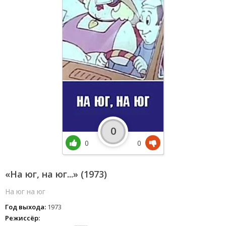
0
0
0
«На юг, на юг...» (1973)
На юг на юг
Год выхода:
1973
Режиссёр: