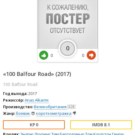
0
0
0
«100 Balfour Road» (2017)
100 Balfour Road
Год выхода:
2017
Режиссёр:
Anas Alkarmi
Производство:
Великобритания
🇬🇧
Жанр:
боевик
😎
короткометражка
🎥
0
8.1
В ролях:
Эндрю Лоуренс
Тим Бартоломью
Том Коулстон
Генри