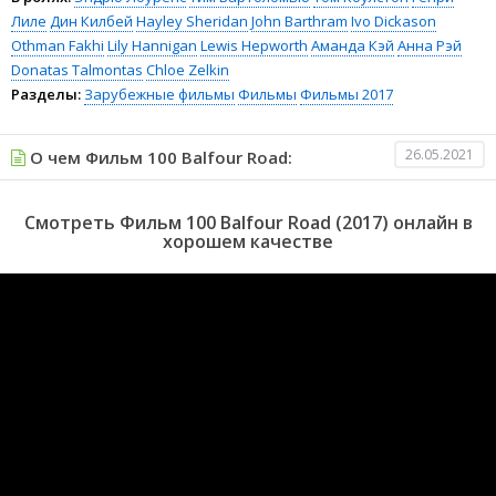
Лиле
Дин Килбей
Hayley Sheridan
John Barthram
Ivo Dickason
Othman Fakhi
Lily Hannigan
Lewis Hepworth
Аманда Кэй
Анна Рэй
Donatas Talmontas
Chloe Zelkin
Разделы:
Зарубежные фильмы
Фильмы
Фильмы 2017
26.05.2021
О чем Фильм 100 Balfour Road:
Смотреть Фильм 100 Balfour Road (2017) онлайн в
хорошем качестве