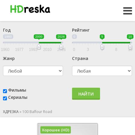
Год
Рейтинг
1960
2000
2026
0
5
10
1960
1977
1993
2010
2026
0
3
5
8
10
Жанр
Страна
Фильмы
НАЙТИ
Сериалы
ХДРЕЗКА
»
100 Balfour Road
Хорошее (HD)