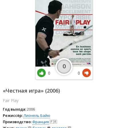
0
0
0
«Честная игра» (2006)
Fair Play
Год выхода:
2006
Режиссёр:
Лионель Байю
Производство:
Франция
🇫🇷