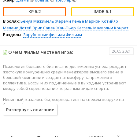
Жанр:
драма
😫
боевик
😎
триллер
🤯
6.2
6.1
В ролях:
Бенуа Мажимель
Жереми Ренье
Марион Котийяр
Мелани Дотей
Эрик Савен
Жан-Пьер Кассель
Малкольм Конрат
Разделы:
Зарубежные фильмы
Фильмы
26.05.2021
О чем Фильм Честная игра:
Психология большого бизнеса по достижению успеха рождает
жестокую конкуренцию среди менеджеров высшего звена в
большой компании и создает атмосферу напряжения в
коллективе. Боссы и их подчиненные в выходные устраивают
между собой соревнование по разным видам спорта.
Невинный, казалось бы, «корпоратив» на свежем воздухе на
фоне драфтинга с плаванием и скалолазанием оказывается на
Развернуть описание
поверку едкой метафорой трудовых отношений в современном
капиталистическом обществе. Когда директор сам становится
объектом интриг, он, чтобы спасти свое положение, превращает
этот поход в способ шантажа для решения своих проблем.