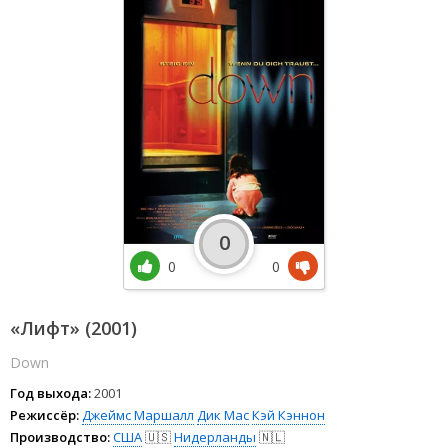
0
0
0
«Лифт» (2001)
Down
Год выхода:
2001
Режиссёр:
Джеймс Маршалл
Дик Мас
Кэй Кэннон
Производство:
США
🇺🇸
Нидерланды
🇳🇱