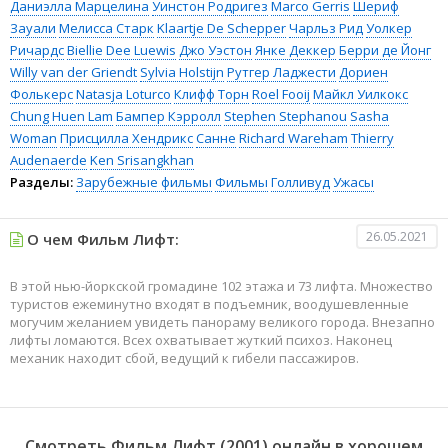
Даниэлла Марцелина
Уинстон Родригез
Marco Gerris
Шериф
Зауали
Мелисса Старк
Klaartje De Schepper
Чарльз Рид
Уолкер
Ричардс
Biellie Dee Luewis
Джо Уэстон
Янке Деккер
Берри де Йонг
Willy van der Griendt
Sylvia Holstijn
Рутгер Ладжести
Дориен
Фолькерс
Natasja Loturco
Клифф Торн
Roel Fooij
Майкл Уилкокс
Chung Huen Lam
Бампер Кэрролл
Stephen Stephanou
Sasha
Woman
Присцилла Хендрикс
Санне
Richard Wareham
Thierry
Audenaerde
Ken Srisangkhan
Разделы:
Зарубежные фильмы
Фильмы
Голливуд
Ужасы
26.05.2021
О чем Фильм Лифт:
В этой нью-йоркской громадине 102 этажа и 73 лифта. Множество
туристов ежеминутно входят в подъемник, воодушевленные
могучим желанием увидеть панораму великого города. Внезапно
лифты ломаются. Всех охватывает жуткий психоз. Наконец
механик находит сбой, ведущий к гибели пассажиров.
Смотреть Фильм Лифт (2001) онлайн в хорошем