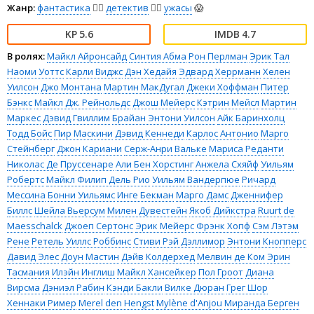
Жанр:
фантастика
🧙‍♀️
детектив
🕵️‍♂️
ужасы
😱
5.6
4.7
В ролях:
Майкл Айронсайд
Синтия Абма
Рон Перлман
Эрик Тал
Наоми Уоттс
Карли Виджс
Дэн Хедайя
Эдвард Херрманн
Хелен
Уилсон
Джо Монтана
Мартин МакДугал
Джеки Хоффман
Питер
Бэнкс
Майкл Дж. Рейнольдс
Джош Мейерс
Кэтрин Мейсл
Мартин
Маркес
Дэвид Гвиллим
Брайан Энтони Уилсон
Айк Баринхолц
Тодд Бойс
Пир Маскини
Дэвид Кеннеди
Карлос Антонио
Марго
Стейнберг
Джон Кариани
Серж-Анри Вальке
Мариса Реданти
Николас Де Пруссенаре
Али Бен Хорстинг
Анжела Схяйф
Уильям
Робертс
Майкл Филип Дель Рио
Уильям Вандерпюе
Ричард
Мессина
Бонни Уильямс
Инге Бекман
Марго Дамс
Дженнифер
Биллс
Шейла Вьерсум
Милен Дувестейн
Якоб Дийкстра
Ruurt de
Maesschalck
Джоеп Сертонс
Эрик Мейерс
Фрэнк Хопф
Сэм Лэтэм
Рене Ретель
Уиллс Роббинс
Стиви Рэй Дэллимор
Энтони Кнопперс
Давид Элес
Доун Мастин
Дэйв Колдерхед
Мелвин де Ком
Эрин
Тасмания
Илэйн Инглиш
Майкл Хансейкер
Пол Гроот
Диана
Вирсма
Дэниэл Рабин
Кэнди Бакли
Вилке Дюран
Грег Шор
Хеннаки Ример
Merel den Hengst
Mylène d'Anjou
Миранда Берген