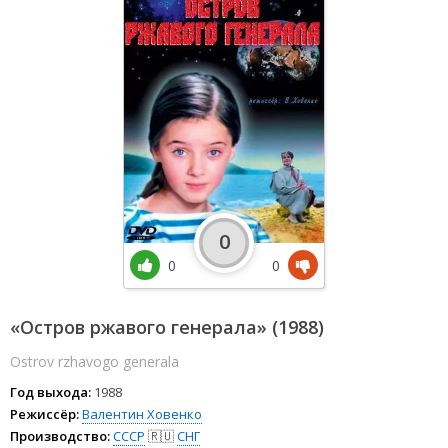
0
0
0
«Остров ржавого генерала» (1988)
Ostrov rzhavogo generala
Год выхода:
1988
Режиссёр:
Валентин Ховенко
Производство:
СССР
🇷🇺
СНГ