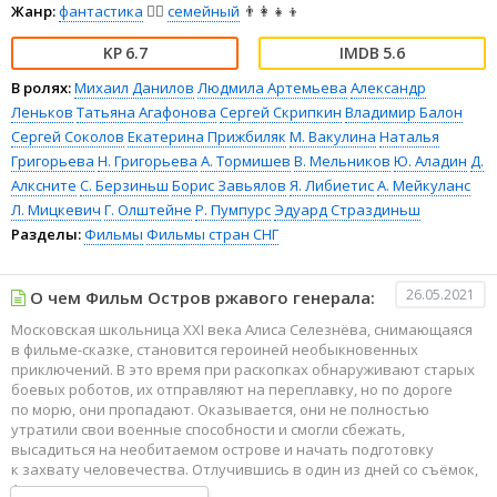
Жанр:
фантастика
🧙‍♀️
семейный
👨‍👩‍👧‍👦
6.7
5.6
В ролях:
Михаил Данилов
Людмила Артемьева
Александр
Леньков
Татьяна Агафонова
Сергей Скрипкин
Владимир Балон
Сергей Соколов
Екатерина Прижбиляк
М. Вакулина
Наталья
Григорьева
Н. Григорьева
А. Тормишев
В. Мельников
Ю. Аладин
Д.
Алксните
С. Берзиньш
Борис Завьялов
Я. Либиетис
А. Мейкуланс
Л. Мицкевич
Г. Олштейне
Р. Пумпурс
Эдуард Страздиньш
Разделы:
Фильмы
Фильмы стран СНГ
26.05.2021
О чем Фильм Остров ржавого генерала:
Московская школьница XXI века Алиса Селезнёва, снимающаяся
в фильме-сказке, становится героиней необыкновенных
приключений. В это время при раскопках обнаруживают старых
боевых роботов, их отправляют на переплавку, но по дороге
по морю, они пропадают. Оказывается, они не полностью
утратили свои военные способности и смогли сбежать,
высадиться на необитаемом острове и начать подготовку
к захвату человечества. Отлучившись в один из дней со съёмок,
Алиса попадает к ним в плен.