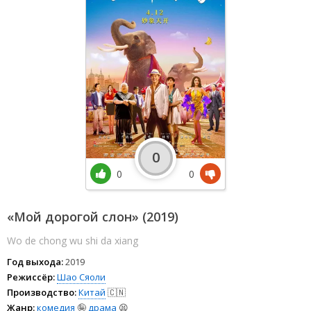
0
0
0
«Мой дорогой слон» (2019)
Wo de chong wu shi da xiang
Год выхода:
2019
Режиссёр:
Шао Сяоли
Производство:
Китай
🇨🇳
Жанр:
комедия
🤪
драма
😫