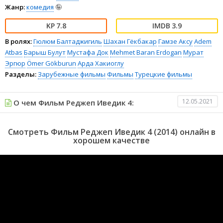
Жанр:
комедия
🤪
7.8
3.9
В ролях:
Гюлюм Балтаджигиль
Шахан Гёкбакар
Гамзе Аксу
Adem
Atbas
Барыш Булут
Мустафа Док
Mehmet Baran Erdogan
Мурат
Эргюр
Ömer Gökburun
Арда Хакиоглу
Разделы:
Зарубежные фильмы
Фильмы
Турецкие фильмы
12.05.2021
О чем Фильм Реджеп Иведик 4:
Смотреть Фильм Реджеп Иведик 4 (2014) онлайн в
хорошем качестве