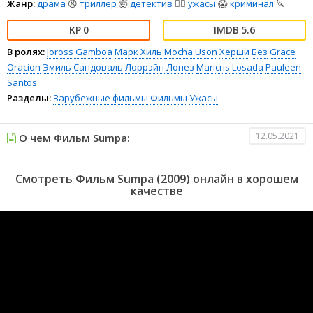
Жанр:
драма
😫
триллер
🤯
детектив
🕵️‍♂️
ужасы
😱
криминал
🔪
0
5.6
В ролях:
Joross Gamboa
Марк Хиль
Mocha Uson
Херши
Без
Grace
Oracion
Эмиль Сандоваль
Лоррэйн Лопез
Maricris Losada
Pauleen
Santos
Разделы:
Зарубежные фильмы
Фильмы
Ужасы
12.05.2021
О чем Фильм Sumpa:
Смотреть Фильм Sumpa (2009) онлайн в хорошем
качестве