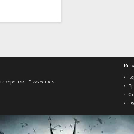
Инф
Ка
ы с хорошим HD качеством.
Пр
Ст
Гл