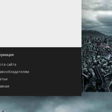
ормация
рта сайта
авообладателям
атьи
авная