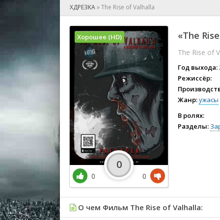
🎲 Игра
ХДРЕЗКА
»
The Rise of Valhalla
🎙 Концерт
👫 Мелод
«The Rise
Хорошее (HD)
🕺 Мюзик
The Rise of V
👨‍💻 Реал
🎤 Ток-шо
Год выхода:
🧙‍♀️ Фант
Режиссёр:
Производств
🏅 Церем
Жанр:
ужасы
В ролях:
Разделы:
За
0
0
0
О чем Фильм The Rise of Valhalla: