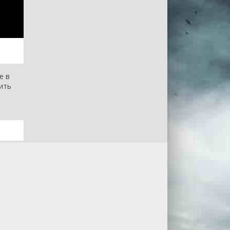
е в
вить