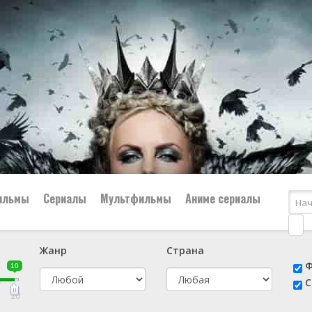
ильмы
Сериалы
Мультфильмы
Аниме сериалы
Жанр
Страна
е
📔 Биография
😎 Боевик
Ф
10
н
👨‍✈️ Военный
🕵️‍♂️ Детектив
С
й
📑 Документальный
😫 Драма
10